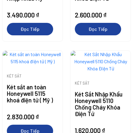
Hàng
Hàng
3.490.000
₫
2.600.000
₫
Đọc Tiếp
Đọc Tiếp
KÉT SẮT
Thêm Vào Giỏ
Thêm Vào Giỏ
Thêm Vào Giỏ
Thêm Vào Giỏ
Thêm Vào Giỏ
Thêm Vào Giỏ
KÉT SẮT
Két sắt an toàn
Hàng
Hàng
Hàng
Hàng
Hàng
Hàng
Honeywell 5115
Két Sắt Nhập Khẩu
khoá điện tử ( Mỹ )
Honeywell 5110
Thêm Vào Giỏ
Chống Cháy Khóa
Thêm Vào Giỏ
Điện Tử
2.830.000
₫
Hàng
Hàng
1.620.000
₫
Đọc Tiếp