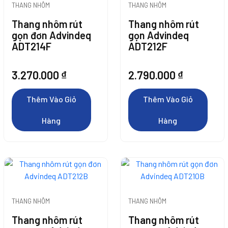
Chọn
Chọn
THANG NHÔM
THANG NHÔM
Thêm Vào Giỏ
Thang nhôm rút
Thang nhôm rút
Có
Có
Hàng
gọn đơn Advindeq
gọn Advindeq
ADT214F
ADT212F
Thể
Thể
Được
Được
3.270.000
₫
2.790.000
₫
Thêm Vào Giỏ
Chọn
Chọn
Thêm Vào Giỏ
Thêm Vào Giỏ
Hàng
Trên
Trên
Hàng
Hàng
Trang
Trang
Sản
Sản
Thêm Vào Giỏ
Phẩm
Phẩm
Hàng
Thêm Vào Giỏ
THANG NHÔM
THANG NHÔM
Hàng
Thang nhôm rút
Thang nhôm rút