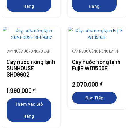
Thêm Vào Giỏ
Thêm Vào Giỏ
Hàng
Hàng
Hàng
Hàng
CÂY NƯỚC UỐNG NÓNG LẠNH
CÂY NƯỚC UỐNG NÓNG LẠNH
Thêm Vào Giỏ
Cây nước nóng lạnh
Cây nước nóng lạnh
Đọc Tiếp
SUNHOUSE
FujiE WD1500E
Hàng
SHD9602
2.070.000
₫
1.990.000
₫
Đọc Tiếp
Thêm Vào Giỏ
Thêm Vào Giỏ
Thêm Vào Giỏ
Thêm Vào Giỏ
Thêm Vào Giỏ
Hàng
Hàng
Hàng
Hàng
Hàng
Thêm Vào Giỏ
Thêm Vào Giỏ