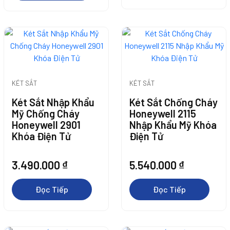
Thêm Vào Giỏ
Thêm Vào Giỏ
Thêm Vào Giỏ
Thêm Vào Giỏ
Hàng
Hàng
KÉT SẮT
KÉT SẮT
Hàng
Hàng
Két Sắt Nhập Khẩu
Két Sắt Chống Cháy
Mỹ Chống Cháy
Honeywell 2115
Thêm Vào Giỏ
Thêm Vào Giỏ
Honeywell 2901
Nhập Khẩu Mỹ Khóa
Khóa Điện Tử
Điện Tử
Hàng
Hàng
3.490.000
₫
5.540.000
₫
Đọc Tiếp
Đọc Tiếp