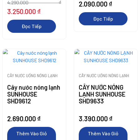
4.290.000
₫
2.090.000
₫
Hàng
Giá
Giá
3.250.000
₫
gốc
hiện
Đọc Tiếp
là:
tại
Thêm Vào Giỏ
Thêm Vào Giỏ
Đọc Tiếp
4.290.000 ₫.
là:
Hàng
Hàng
3.250.000 ₫.
Thêm Vào Giỏ
Thêm Vào Giỏ
CÂY NƯỚC UỐNG NÓNG LẠNH
CÂY NƯỚC UỐNG NÓNG LẠNH
Hàng
Cây nước nóng lạnh
CÂY NƯỚC NÓNG
Hàng
SUNHOUSE
LẠNH SUNHOUSE
SHD9612
SHD9633
Thêm Vào Giỏ
Thêm Vào Giỏ
2.690.000
₫
3.390.000
₫
Hàng
Hàng
Thêm Vào Giỏ
Thêm Vào Giỏ
Thêm Vào Giỏ
Thêm Vào Giỏ
Hàng
Hàng