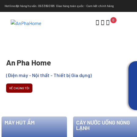
Hotline đặt hàng/tư vấn: 0933690186
Giao hàng toàn quốc - Cam kết chính hãng
0
An Pha Home
(Điện máy - Nội thất - Thiết bị Gia dụng)
VỀ CHÚNG TÔI
MÁY HÚT ẨM
CÂY NƯỚC UỐNG NÓNG
LẠNH