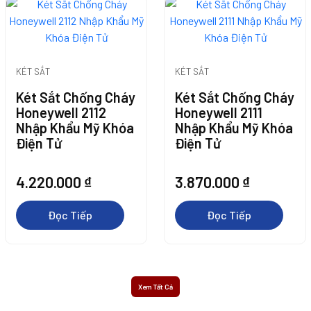
Thêm Vào Giỏ
Thêm Vào Giỏ
Thêm Vào Giỏ
KÉT SẮT
KÉT SẮT
Hàng
Hàng
Két Sắt Chống Cháy
Két Sắt Chống Cháy
Hàng
Thêm Vào Giỏ
Honeywell 2112
Honeywell 2111
Thêm Vào Giỏ
Nhập Khẩu Mỹ Khóa
Nhập Khẩu Mỹ Khóa
Chọn
Hàng
Điện Tử
Điện Tử
Hàng
4.220.000
₫
3.870.000
₫
Đọc Tiếp
Đọc Tiếp
Xem Tất Cả