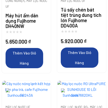
,
CÔNG NGHIỆP
MÁY LỌC NƯỚC
MÁY LỌC NƯỚC UF
UF
Tủ sấy chén bát
tiệt trùng dung tích
Máy hút ẩm dân
lớn Fujihome
dụng Fujihome
DD400A
DH40NW
5.920.000
₫
5.650.000
₫
Thêm Vào Giỏ
Thêm Vào Giỏ
Hàng
Hàng
,
MÁY LỌC NƯỚC UF
MÁY LỌC NƯỚC RO
MÁY LỌC