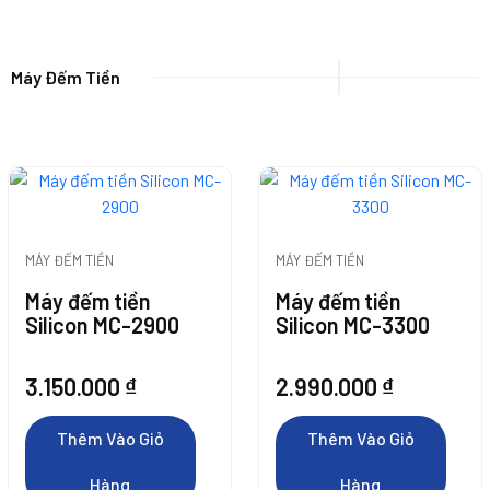
Thêm Vào Giỏ
Thêm Vào Giỏ
Máy Đếm Tiền
Hàng
Thêm Vào Giỏ
Thêm Vào Giỏ
Thêm Vào Giỏ
Thêm Vào Giỏ
Hàng
Hàng
Hàng
Hàng
Hàng
MÁY ĐẾM TIỀN
MÁY ĐẾM TIỀN
Máy đếm tiền
Máy đếm tiền
Silicon MC-2900
Silicon MC-3300
3.150.000
₫
2.990.000
₫
Thêm Vào Giỏ
Thêm Vào Giỏ
Hàng
Hàng
Thêm Vào Giỏ