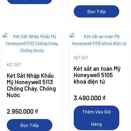
Đọc Tiếp
Thêm Vào Giỏ
KÉT SẮT
Thêm Vào Giỏ
Thêm Vào Giỏ
Thêm Vào Giỏ
Hàng
KÉT SẮT
Két sắt an toàn Mỹ
Hàng
Hàng
Hàng
Honeywell 5105
Két Sắt Nhập Khẩu
khoá điện tử
Mỹ Honeywell 5113
Thêm Vào Giỏ
Chống Cháy, Chống
Thêm Vào Giỏ
Nước
3.490.000
₫
Hàng
Hàng
2.950.000
₫
Thêm Vào Giỏ
Hàng
Đọc Tiếp