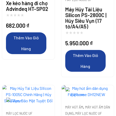
Xe kéo hàng đi chợ
Advindeq HT-SP02
Máy Hủy Tài Liệu
Silicon PS-2800C |
Hủy Siêu Vụn (17
682.000
₫
tờ/A4/A5)
Thêm Vào Giỏ
5.950.000
₫
Hàng
Thêm Vào Giỏ
Hàng
,
MÁY HÚT ẨM
MÁY HÚT ẨM DÂN
,
MÁY LỌC NƯỚC UF
DỤNG
MÁY LỌC NƯỚC UF