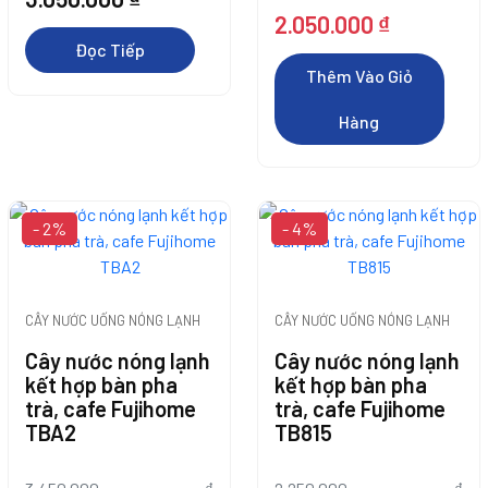
Giá
Giá
2.050.000
₫
gốc
hiện
Đọc Tiếp
là:
tại
Thêm Vào Giỏ
2.350.000 ₫.
là:
Hàng
2.050.000 ₫.
Thêm Vào Giỏ
- 2%
- 4%
Hàng
Thêm Vào Giỏ
Thêm Vào Giỏ
Thêm Vào Giỏ
Thêm Vào Giỏ
Thêm Vào Giỏ
Hàng
Hàng
Hàng
Hàng
Hàng
Thêm Vào Giỏ
Thêm Vào Giỏ
Thêm Vào Giỏ
Thêm Vào Giỏ
CÂY NƯỚC UỐNG NÓNG LẠNH
CÂY NƯỚC UỐNG NÓNG LẠNH
Cây nước nóng lạnh
Cây nước nóng lạnh
Hàng
Hàng
Hàng
Hàng
kết hợp bàn pha
kết hợp bàn pha
trà, cafe Fujihome
trà, cafe Fujihome
TBA2
TB815