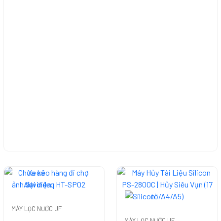
Chưa có
ảnh đại diện
MÁY LỌC NƯỚC UF
MÁY LỌC NƯỚC UF