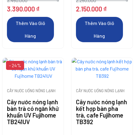
3.450.000
₫
2.250.000
₫
Giá
Giá
Giá
Giá
3.390.000
₫
2.150.000
₫
gốc
hiện
gốc
hiện
là:
tại
là:
tại
Thêm Vào Giỏ
Thêm Vào Giỏ
3.450.000 ₫.
là:
2.250.000 ₫.
là:
Hàng
Hàng
3.390.000 ₫.
2.150.000 ₫.
Thêm Vào Giỏ
Thêm Vào Giỏ
Thêm Vào Giỏ
Hàng
Hàng
- 24%
Hàng
Thêm Vào Giỏ
Hàng
CÂY NƯỚC UỐNG NÓNG LẠNH
CÂY NƯỚC UỐNG NÓNG LẠNH
Thêm Vào Giỏ
Thêm Vào Giỏ
Thêm Vào Giỏ
Cây nước nóng lạnh
Cây nước nóng lạnh
bàn trà có ngăn khử
kết hợp bàn pha
Hàng
Hàng
Hàng
Thêm Vào Giỏ
khuẩn UV Fujihome
trà, cafe Fujihome
TB241UV
TB392
Hàng
Thêm Vào Giỏ