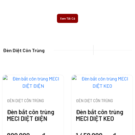
Hàng
Hàng
Xem Tất Cả
Thêm Vào Giỏ
Hàng
Thêm Vào Giỏ
Đèn Diệt Côn Trùng
Hàng
ĐÈN DIỆT CÔN TRÙNG
ĐÈN DIỆT CÔN TRÙNG
Thêm Vào Giỏ
Thêm Vào Giỏ
Đèn bắt côn trùng
Đèn bắt côn trùng
Hàng
Hàng
MECI DIỆT ĐIỆN
MECI DIỆT KEO
Thêm Vào Giỏ