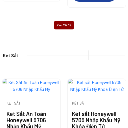
Thêm Vào Giỏ
Thêm Vào Giỏ
Hàng
Xem Tất Cả
Hàng
Két Sắt
Thêm Vào Giỏ
Thêm Vào Giỏ
Thêm Vào Giỏ
Thêm Vào Giỏ
Thêm Vào Giỏ
Thêm Vào Giỏ
Hàng
KÉT SẮT
KÉT SẮT
Hàng
Hàng
Hàng
Hàng
Hàng
Két Sắt An Toàn
Két sắt Honeywell
Thêm Vào Giỏ
Honeywell 5706
5705 Nhập Khẩu Mỹ
Thêm Vào Giỏ
Nhập Khẩu Mỹ
Khóa Điện Tử