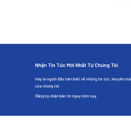
amo
Pric
amo
amo
<bdi
amo
cla
<bdi
Pric
cla
curr
Pric
</bd
curr
</s
</bd
</s
Nhận Tin Tức Mới Nhất Từ Chúng Tôi
Hãy là người đầu tiên biết về những tin tức, khuyến mã
của chúng tôi.
Đăng ký nhận bản tin ngay hôm nay.