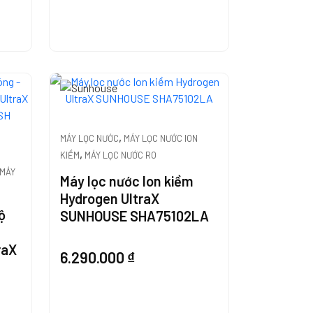
,
MÁY LỌC NƯỚC
MÁY LỌC NƯỚC ION
,
N
KIỀM
MÁY LỌC NƯỚC RO
MÁY
Máy lọc nước Ion kiềm
Hydrogen UltraX
ộ
SUNHOUSE SHA75102LA
raX
6.290.000
₫