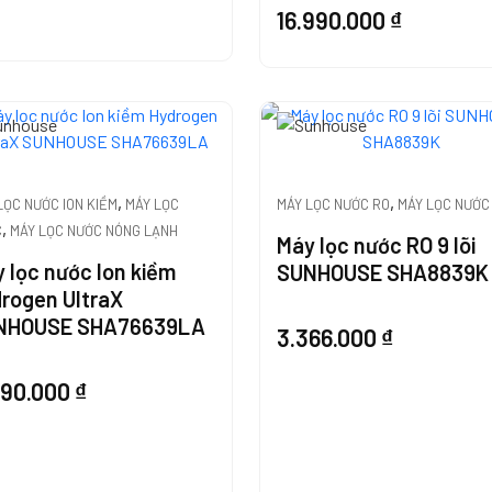
16.990.000
₫
,
,
LỌC NƯỚC ION KIỀM
MÁY LỌC
MÁY LỌC NƯỚC RO
MÁY LỌC NƯỚC
,
C
MÁY LỌC NƯỚC NÓNG LẠNH
Máy lọc nước RO 9 lõi
 lọc nước Ion kiềm
SUNHOUSE SHA8839K
rogen UltraX
NHOUSE SHA76639LA
3.366.000
₫
490.000
₫