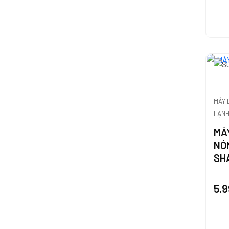
MÁY 
LẠN
MÁY
NÓ
SH
5.