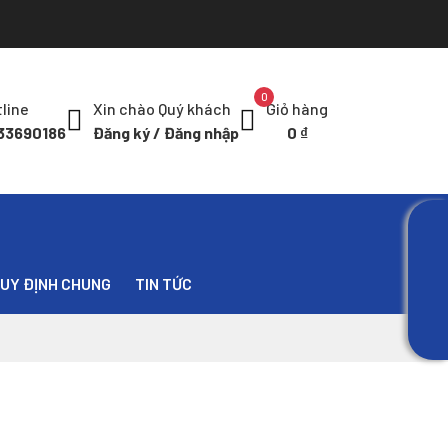
0
line
Xin chào Quý khách
Giỏ hàng
33690186
Đăng ký / Đăng nhập
0
₫
QUY ĐỊNH CHUNG
TIN TỨC