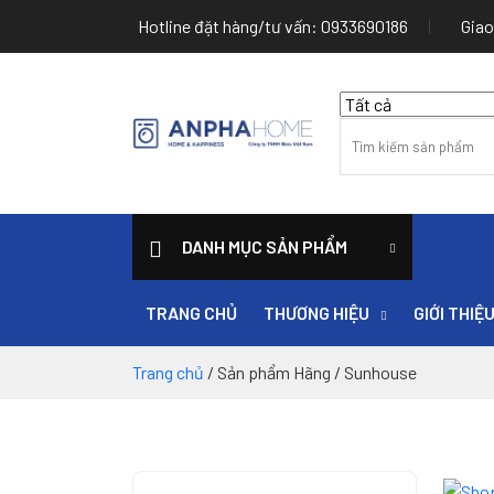
Hotline đặt hàng/tư vấn: 0933690186
Giao
DANH MỤC SẢN PHẨM
TRANG CHỦ
THƯƠNG HIỆU
GIỚI THIỆ
Trang chủ
/ Sản phẩm Hãng / Sunhouse