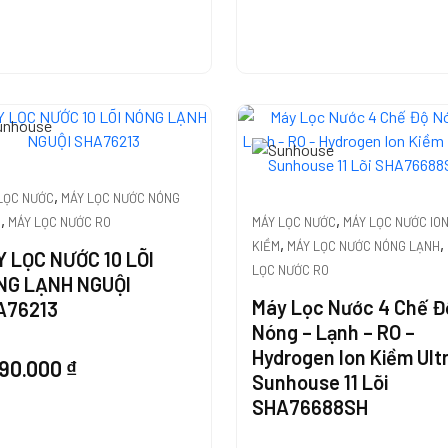
,
LỌC NƯỚC
MÁY LỌC NƯỚC NÓNG
,
,
H
MÁY LỌC NƯỚC RO
MÁY LỌC NƯỚC
MÁY LỌC NƯỚC IO
,
,
KIỀM
MÁY LỌC NƯỚC NÓNG LẠNH
 LỌC NƯỚC 10 LÕI
LỌC NƯỚC RO
NG LẠNH NGUỘI
Máy Lọc Nước 4 Chế Đ
A76213
Nóng – Lạnh – RO –
Hydrogen Ion Kiềm Ult
990.000
₫
Sunhouse 11 Lõi
SHA76688SH