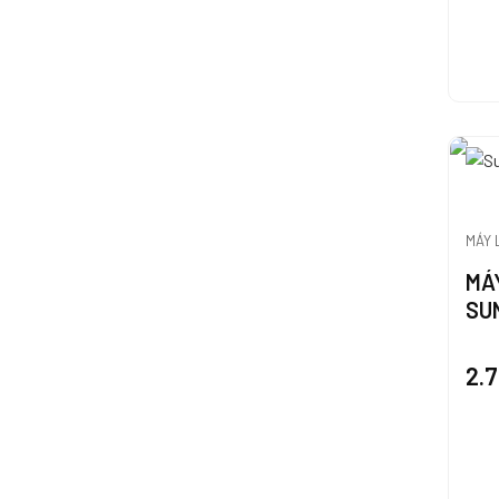
MÁY 
MÁ
SU
2.