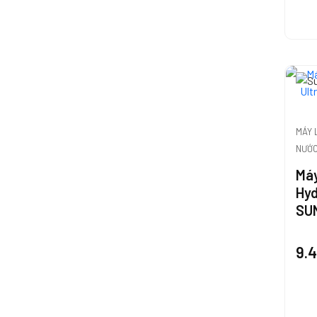
MÁY 
NƯỚ
Máy
Hyd
SU
9.