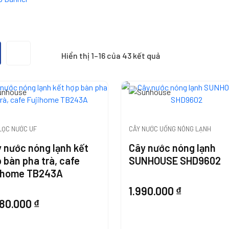
Hiển thị 1–16 của 43 kết quả
LỌC NƯỚC UF
CÂY NƯỚC UỐNG NÓNG LẠNH
 nước nóng lạnh kết
Cây nước nóng lạnh
 bàn pha trà, cafe
SUNHOUSE SHD9602
jihome TB243A
1.990.000
₫
680.000
₫