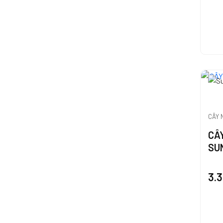
CÂY 
CÂ
SU
3.