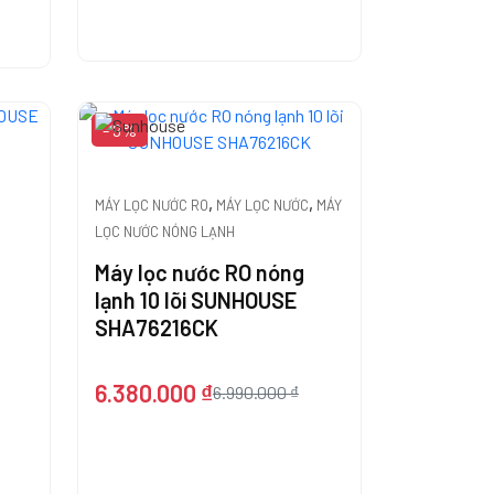
- 9%
,
,
MÁY LỌC NƯỚC RO
MÁY LỌC NƯỚC
MÁY
LỌC NƯỚC NÓNG LẠNH
Máy lọc nước RO nóng
lạnh 10 lõi SUNHOUSE
SHA76216CK
6.380.000
₫
6.990.000
₫
Giá
Giá
gốc
hiện
là:
tại
<span
là: