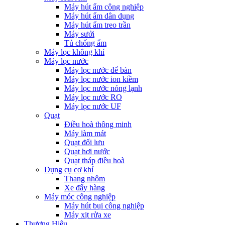
Máy hút ẩm công nghiệp
Máy hút ẩm dân dụng
Máy hút ẩm treo trần
Máy sưởi
Tủ chống ẩm
Máy lọc không khí
Máy lọc nước
Máy lọc nước để bàn
Máy lọc nước ion kiềm
Máy lọc nước nóng lạnh
Máy lọc nước RO
Máy lọc nước UF
Quạt
Điều hoà thông minh
Máy làm mát
Quạt đối lưu
Quạt hơi nước
Quạt tháp điều hoà
Dụng cụ cơ khí
Thang nhôm
Xe đẩy hàng
Máy móc công nghiệp
Máy hút bụi công nghiệp
Máy xịt rửa xe
Thương Hiệu