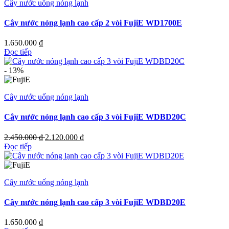
Cây nước uống nóng lạnh
Cây nước nóng lạnh cao cấp 2 vòi FujiE WD1700E
1.650.000
₫
Đọc tiếp
- 13%
Cây nước uống nóng lạnh
Cây nước nóng lạnh cao cấp 3 vòi FujiE WDBD20C
Giá
Giá
2.450.000
₫
2.120.000
₫
gốc
hiện
Đọc tiếp
là:
tại
<span
là:
class="woocommerce-
<span
Cây nước uống nóng lạnh
Price-
class="woocommerce-
amount
Price-
amount">
amount
Cây nước nóng lạnh cao cấp 3 vòi FujiE WDBD20E
<bdi>2.450.000 <span
amount">
class="woocommerce-
<bdi>2.120.000 <span
1.650.000
₫
Price-
class="woocommerce-