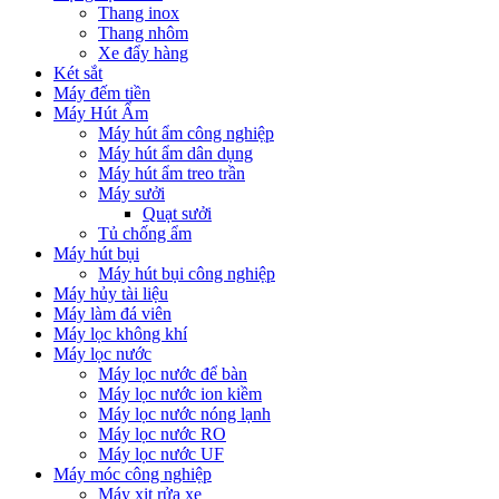
Thang inox
Thang nhôm
Xe đẩy hàng
Két sắt
Máy đếm tiền
Máy Hút Ẩm
Máy hút ẩm công nghiệp
Máy hút ẩm dân dụng
Máy hút ẩm treo trần
Máy sưởi
Quạt sưởi
Tủ chống ẩm
Máy hút bụi
Máy hút bụi công nghiệp
Máy hủy tài liệu
Máy làm đá viên
Máy lọc không khí
Máy lọc nước
Máy lọc nước để bàn
Máy lọc nước ion kiềm
Máy lọc nước nóng lạnh
Máy lọc nước RO
Máy lọc nước UF
Máy móc công nghiệp
Máy xịt rửa xe