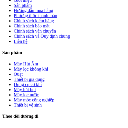
Giới thiệu
Sản phẩm
Hướng dẫn mua hàng
Phương thức thanh toán
Chính sách kiểm hàng
Chính sách bảo mật
Chính sách vận chuyển
Chính sách và Quy định chung
Liên hệ
Sản phẩm
Máy Hút Ẩm
Máy lọc không khí
Quạt
Thiết bị gia dụng
Dụng cụ cơ khí
Máy hút bụi
Máy lọc nước
Máy móc công nghiệp
Thiết bị vệ sinh
Theo dõi đường đi