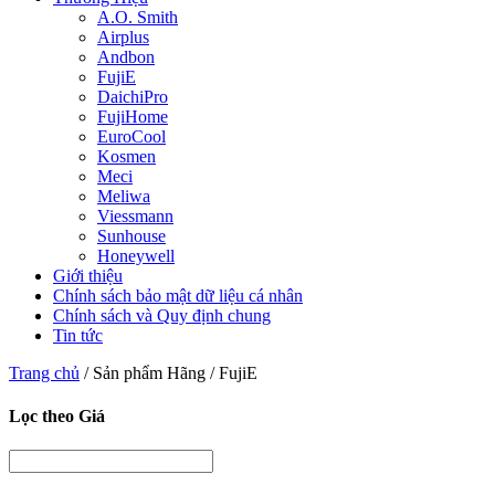
A.O. Smith
Airplus
Andbon
FujiE
DaichiPro
FujiHome
EuroCool
Kosmen
Meci
Meliwa
Viessmann
Sunhouse
Honeywell
Giới thiệu
Chính sách bảo mật dữ liệu cá nhân
Chính sách và Quy định chung
Tin tức
Trang chủ
/ Sản phẩm Hãng / FujiE
Lọc theo Giá