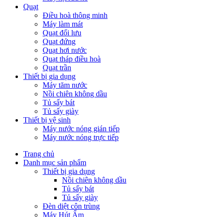
Quạt
Điều hoà thông minh
Máy làm mát
Quạt đối lưu
Quạt đứng
Quạt hơi nước
Quạt tháp điều hoà
Quạt trần
Thiết bị gia dụng
Máy tăm nước
Nồi chiên không dầu
Tủ sấy bát
Tủ sấy giày
Thiết bị vệ sinh
Máy nước nóng gián tiếp
Máy nước nóng trực tiếp
Trang chủ
Danh mục sản phẩm
Thiết bị gia dụng
Nồi chiên không dầu
Tủ sấy bát
Tủ sấy giày
Đèn diệt côn trùng
Máy Hút Ẩm