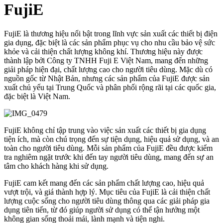
FujiE
FujiE là thương hiệu nổi bật trong lĩnh vực sản xuất các thiết bị điện
gia dụng, đặc biệt là các sản phẩm phục vụ cho nhu cầu bảo vệ sức
khỏe và cải thiện chất lượng không khí. Thương hiệu này được
thành lập bởi Công ty TNHH Fuji E Việt Nam, mang đến những
giải pháp hiện đại, chất lượng cao cho người tiêu dùng. Mặc dù có
nguồn gốc từ Nhật Bản, nhưng các sản phẩm của FujiE được sản
xuất chủ yếu tại Trung Quốc và phân phối rộng rãi tại các quốc gia,
đặc biệt là Việt Nam.
FujiE không chỉ tập trung vào việc sản xuất các thiết bị gia dụng
tiện ích, mà còn chú trọng đến sự tiện dụng, hiệu quả sử dụng, và an
toàn cho người tiêu dùng. Mỗi sản phẩm của FujiE đều được kiểm
tra nghiêm ngặt trước khi đến tay người tiêu dùng, mang đến sự an
tâm cho khách hàng khi sử dụng.
FujiE cam kết mang đến các sản phẩm chất lượng cao, hiệu quả
vượt trội, và giá thành hợp lý. Mục tiêu của FujiE là cải thiện chất
lượng cuộc sống cho người tiêu dùng thông qua các giải pháp gia
dụng tiên tiến, từ đó giúp người sử dụng có thể tận hưởng một
không gian sống thoải mái, lành mạnh và tiện nghi.