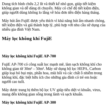
Dung tích bình chứa 2,2 lít và thiết kế nhỏ gọn, giúp tiết kiệm
không gian và dễ dàng di chuyển. Máy có chế độ tiết kiệm điện,
giúp người dùng không lo lắng về hóa đơn tiền điện hàng tháng.
Máy hút ẩm FujiE được yêu thích vì khả năng hút ẩm nhanh chóng,
tiết kiệm điện và giá thành hợp lý, phù hợp với nhu cầu sử dụng của
nhiều gia đình Việt Nam.
Máy lọc không khí FujiE
Máy lọc không khí FujiE AP-700
FujiE AP-700 có công suất lọc mạnh mẽ, làm sạch không khí cho
không gian từ 30m² – 50m². Máy sử dụng bộ lọc HEPA, Carbon
giúp loại bỏ bụi mịn, phấn hoa, mùi hôi và các chất ô nhiễm trong
không khí, đặc biệt hữu ích cho những gia đình có trẻ em hoặc
người cao tuổi.
Máy được trang bị thêm bộ lọc UV giúp tiêu diệt vi khuẩn, virus,
mang đến không gian sống trong lành và sạch khuẩn.
Máy lọc không khí FujiE AP-300