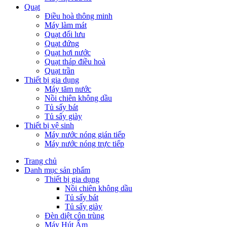
Quạt
Điều hoà thông minh
Máy làm mát
Quạt đối lưu
Quạt đứng
Quạt hơi nước
Quạt tháp điều hoà
Quạt trần
Thiết bị gia dụng
Máy tăm nước
Nồi chiên không dầu
Tủ sấy bát
Tủ sấy giày
Thiết bị vệ sinh
Máy nước nóng gián tiếp
Máy nước nóng trực tiếp
Trang chủ
Danh mục sản phẩm
Thiết bị gia dụng
Nồi chiên không dầu
Tủ sấy bát
Tủ sấy giày
Đèn diệt côn trùng
Máy Hút Ẩm