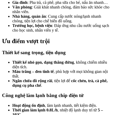
Gia đình
: Pha trà, cà phê, pha sữa cho bé, nấu ăn nhanh…
Văn phòng
: Giải khát nhanh chóng, đảm bảo sức khỏe cho
nhân viên.
Nhà hàng, quán ăn
: Cung cấp nước nóng/lạnh nhanh
chóng, tiện lợi cho chế biến đồ uống.
Trường học, bệnh viện
: Đáp ứng nhu cầu nước uống sạch
cho học sinh, nhân viên y tế.
Ưu điểm vượt trội
Thiết kế sang trọng, tiện dụng
Thiết kế nhỏ gọn, dạng thẳng đứng
, không chiếm nhiều
diện tích.
Màu trắng – đen tinh tế
, phù hợp với mọi không gian nội
thất.
Ngăn chứa đồ rộng rãi
, tiện lợi để
cốc chén, trà, cà phê,
dụng cụ pha chế
.
Công nghệ làm lạnh bằng chip điện tử
Hoạt động ổn định
, làm lạnh nhanh, tiết kiệm điện.
Thời gian làm lạnh 0.8L/h
, nhiệt độ lạnh duy trì từ
5 –
10°C
.