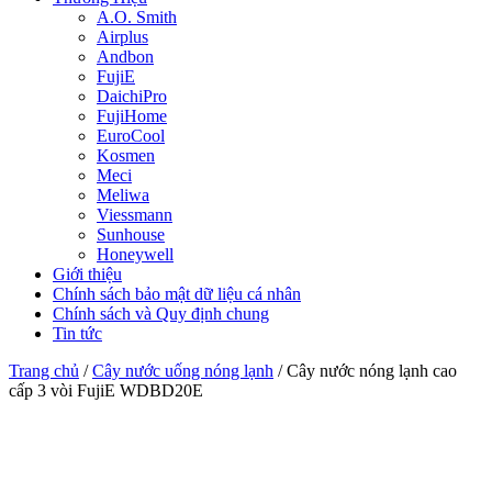
A.O. Smith
Airplus
Andbon
FujiE
DaichiPro
FujiHome
EuroCool
Kosmen
Meci
Meliwa
Viessmann
Sunhouse
Honeywell
Giới thiệu
Chính sách bảo mật dữ liệu cá nhân
Chính sách và Quy định chung
Tin tức
Trang chủ
/
Cây nước uống nóng lạnh
/ Cây nước nóng lạnh cao
cấp 3 vòi FujiE WDBD20E