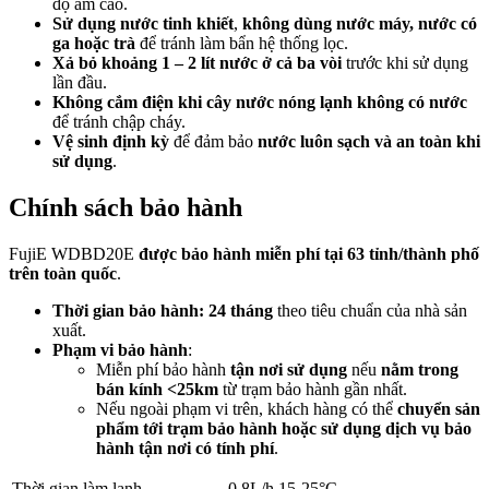
độ ẩm cao.
Sử dụng nước tinh khiết
,
không dùng nước máy, nước có
ga hoặc trà
để tránh làm bẩn hệ thống lọc.
Xả bỏ khoảng 1 – 2 lít nước ở cả ba vòi
trước khi sử dụng
lần đầu.
Không cắm điện khi cây nước nóng lạnh không có nước
để tránh chập cháy.
Vệ sinh định kỳ
để đảm bảo
nước luôn sạch và an toàn khi
sử dụng
.
Chính sách bảo hành
FujiE WDBD20E
được bảo hành miễn phí tại 63 tỉnh/thành phố
trên toàn quốc
.
Thời gian bảo hành: 24 tháng
theo tiêu chuẩn của nhà sản
xuất.
Phạm vi bảo hành
:
Miễn phí bảo hành
tận nơi sử dụng
nếu
nằm trong
bán kính <25km
từ trạm bảo hành gần nhất.
Nếu ngoài phạm vi trên, khách hàng có thể
chuyển sản
phẩm tới trạm bảo hành hoặc sử dụng dịch vụ bảo
hành tận nơi có tính phí
.
Thời gian làm lạnh
0.8L/h 15-25°C