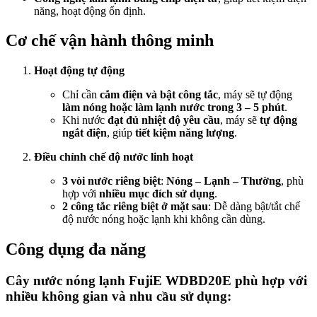
năng, hoạt động ổn định.
Cơ chế vận hành thông minh
Hoạt động tự động
Chỉ cần
cắm điện và bật công tắc
, máy sẽ tự động
làm nóng hoặc làm lạnh nước trong 3 – 5 phút
.
Khi nước
đạt đủ nhiệt độ yêu cầu
, máy sẽ
tự động
ngắt điện
, giúp
tiết kiệm năng lượng
.
Điều chỉnh chế độ nước linh hoạt
3 vòi nước riêng biệt
:
Nóng – Lạnh – Thường
, phù
hợp với
nhiều mục đích sử dụng
.
2 công tắc riêng biệt ở mặt sau
: Dễ dàng bật/tắt chế
độ nước nóng hoặc lạnh khi không cần dùng.
Công dụng đa năng
Cây nước nóng lạnh FujiE WDBD20E phù hợp với
nhiều không gian và nhu cầu sử dụng: