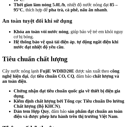
Thời gian làm nóng 5.0L/h
, nhiệt độ nước nóng đạt
85 –
95°C
, thích hợp để
pha trà, cà phê, nấu ăn nhanh
.
An toàn tuyệt đối khi sử dụng
Khóa an toàn vòi nước nóng
, giúp bảo vệ trẻ em khỏi nguy
cơ bị bỏng.
Hệ thống bảo vệ quá tải điện áp
,
tự động ngắt điện khi
nước đạt nhiệt độ yêu cầu
.
Tiêu chuẩn chất lượng
Cây nước nóng lạnh
FujiE WDBD20E
được sản xuất theo
công
nghệ hiện đại
, đạt
tiêu chuẩn CO, CQ
, đảm bảo
chất lượng và
an toàn điện
.
Chứng nhận đạt tiêu chuẩn quốc gia về thiết bị điện gia
dụng
.
Kiểm định chất lượng bởi Tổng cục Tiêu chuẩn Đo lường
Chất lượng (Bộ KHCN)
.
Dán tem Hợp Quy
, đảm bảo
sản phẩm đạt chuẩn an toàn
điện và được phép lưu hành trên thị trường Việt Nam
.