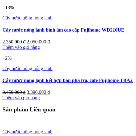
- 13%
Cây nước uống nóng lạnh
Cây nước nóng lạnh bình âm cao cấp Fujihome WD210UE
Giá
Giá
2.350.000
₫
2.050.000
₫
gốc
hiện
Thêm vào giỏ hàng
là:
tại
2.350.000 ₫.
là:
- 2%
2.050.000 ₫.
Cây nước uống nóng lạnh
Cây nước nóng lạnh kết hợp bàn pha trà, cafe Fujihome TBA2
Giá
Giá
3.450.000
₫
3.390.000
₫
gốc
hiện
Thêm vào giỏ hàng
là:
tại
3.450.000 ₫.
là:
Sản phẩm Liên quan
3.390.000 ₫.
Cây nước uống nóng lạnh