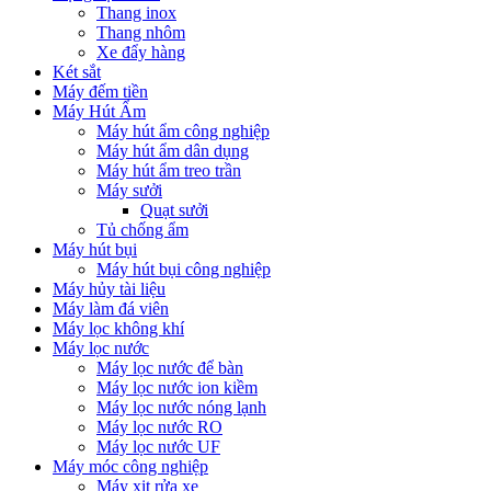
Thang inox
Thang nhôm
Xe đẩy hàng
Két sắt
Máy đếm tiền
Máy Hút Ẩm
Máy hút ẩm công nghiệp
Máy hút ẩm dân dụng
Máy hút ẩm treo trần
Máy sưởi
Quạt sưởi
Tủ chống ẩm
Máy hút bụi
Máy hút bụi công nghiệp
Máy hủy tài liệu
Máy làm đá viên
Máy lọc không khí
Máy lọc nước
Máy lọc nước để bàn
Máy lọc nước ion kiềm
Máy lọc nước nóng lạnh
Máy lọc nước RO
Máy lọc nước UF
Máy móc công nghiệp
Máy xịt rửa xe