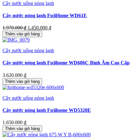
Cây nước uống nóng lạnh
Cây nước nóng lạnh FujiHome WD61E
Giá
Giá
1.970.000
₫
1.450.000
₫
gốc
hiện
Thêm vào giỏ hàng
là:
tại
1.970.000 ₫.
là:
1.450.000 ₫.
Cây nước uống nóng lạnh
Cây nước nóng lạnh Fujihome WD606C Bình Âm Cao Cấp
3.620.000
₫
Thêm vào giỏ hàng
Cây nước uống nóng lạnh
Cây nước nóng lạnh Fujihome WD5320E
1.650.000
₫
Thêm vào giỏ hàng