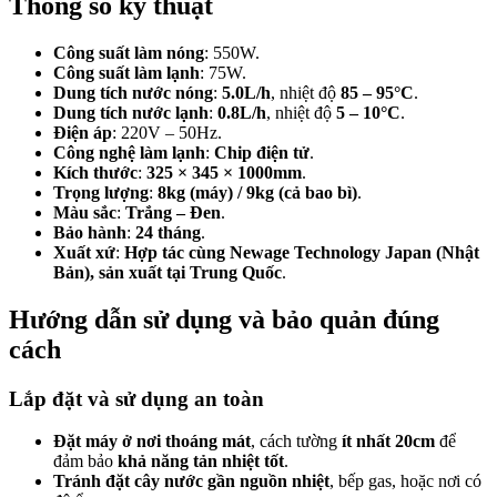
Thông số kỹ thuật
Công suất làm nóng
: 550W.
Công suất làm lạnh
: 75W.
Dung tích nước nóng
:
5.0L/h
, nhiệt độ
85 – 95°C
.
Dung tích nước lạnh
:
0.8L/h
, nhiệt độ
5 – 10°C
.
Điện áp
: 220V – 50Hz.
Công nghệ làm lạnh
:
Chip điện tử
.
Kích thước
:
325 × 345 × 1000mm
.
Trọng lượng
:
8kg (máy) / 9kg (cả bao bì)
.
Màu sắc
:
Trắng – Đen
.
Bảo hành
:
24 tháng
.
Xuất xứ
:
Hợp tác cùng Newage Technology Japan (Nhật
Bản), sản xuất tại Trung Quốc
.
Hướng dẫn sử dụng và bảo quản đúng
cách
Lắp đặt và sử dụng an toàn
Đặt máy ở nơi thoáng mát
, cách tường
ít nhất 20cm
để
đảm bảo
khả năng tản nhiệt tốt
.
Tránh đặt cây nước gần nguồn nhiệt
, bếp gas, hoặc nơi có