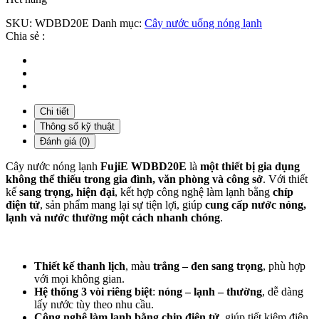
SKU:
WDBD20E
Danh mục:
Cây nước uống nóng lạnh
Chia sẻ :
Chi tiết
Thông số kỹ thuật
Đánh giá (0)
Cây nước nóng lạnh
FujiE WDBD20E
là
một thiết bị gia dụng
không thể thiếu trong gia đình, văn phòng và công sở
. Với thiết
kế
sang trọng, hiện đại
, kết hợp công nghệ làm lạnh bằng
chíp
điện tử
, sản phẩm mang lại sự tiện lợi, giúp
cung cấp nước nóng,
lạnh và nước thường một cách nhanh chóng
.
Thiết kế thanh lịch
, màu
trắng – đen sang trọng
, phù hợp
với mọi không gian.
Hệ thống 3 vòi riêng biệt
:
nóng – lạnh – thường
, dễ dàng
lấy nước tùy theo nhu cầu.
Công nghệ làm lạnh bằng chip điện tử
, giúp tiết kiệm điện