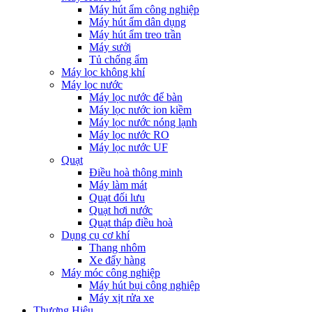
Máy hút ẩm công nghiệp
Máy hút ẩm dân dụng
Máy hút ẩm treo trần
Máy sưởi
Tủ chống ẩm
Máy lọc không khí
Máy lọc nước
Máy lọc nước để bàn
Máy lọc nước ion kiềm
Máy lọc nước nóng lạnh
Máy lọc nước RO
Máy lọc nước UF
Quạt
Điều hoà thông minh
Máy làm mát
Quạt đối lưu
Quạt hơi nước
Quạt tháp điều hoà
Dụng cụ cơ khí
Thang nhôm
Xe đẩy hàng
Máy móc công nghiệp
Máy hút bụi công nghiệp
Máy xịt rửa xe
Thương Hiệu