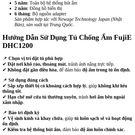
5 năm
: Toàn bộ hệ thống hút ẩm
2 năm
: Đồng hồ hiển thị
6 tháng
: Bộ nguồn adapter
Sản phẩm hợp tác với Newage Technology Japan (Nhật
Bản), sản xuất tại Trung Quốc.
Hướng Dẫn Sử Dụng Tủ Chống Ẩm FujiE
DHC1200
📌
Chọn vị trí đặt tủ phù hợp
✔
Đặt nơi khô ráo, thoáng mát
, tránh ánh nắng trực tiếp.
✔
Không đặt gần điều hòa
, để đảm bảo
độ ẩm trong tủ ổn định
.
📌
Sử dụng đúng cách
✔
Sắp xếp thiết bị có khoảng cách hợp lý
, giúp
không khí lưu
thông tốt
.
✔
Hạn chế mở cửa tủ thường xuyên
, tránh
hơi ẩm bên ngoài
xâm nhập
.
📌
Bảo trì định kỳ
✔
Vệ sinh kính và khay chứa
, giúp
tủ luôn sạch sẽ và hoạt động
ổn định
.
✔
Kiểm tra hệ thống hút ẩm
, đảm bảo
độ ẩm luôn chính xác
.