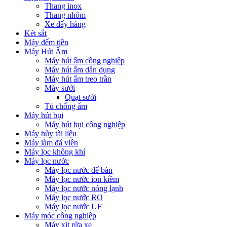
Thang inox
Thang nhôm
Xe đẩy hàng
Két sắt
Máy đếm tiền
Máy Hút Ẩm
Máy hút ẩm công nghiệp
Máy hút ẩm dân dụng
Máy hút ẩm treo trần
Máy sưởi
Quạt sưởi
Tủ chống ẩm
Máy hút bụi
Máy hút bụi công nghiệp
Máy hủy tài liệu
Máy làm đá viên
Máy lọc không khí
Máy lọc nước
Máy lọc nước để bàn
Máy lọc nước ion kiềm
Máy lọc nước nóng lạnh
Máy lọc nước RO
Máy lọc nước UF
Máy móc công nghiệp
Máy xịt rửa xe