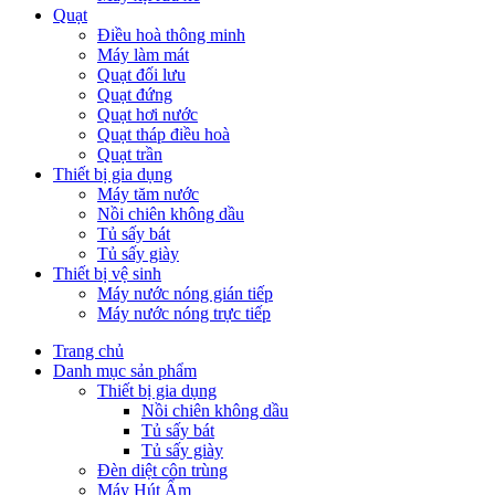
Quạt
Điều hoà thông minh
Máy làm mát
Quạt đối lưu
Quạt đứng
Quạt hơi nước
Quạt tháp điều hoà
Quạt trần
Thiết bị gia dụng
Máy tăm nước
Nồi chiên không dầu
Tủ sấy bát
Tủ sấy giày
Thiết bị vệ sinh
Máy nước nóng gián tiếp
Máy nước nóng trực tiếp
Trang chủ
Danh mục sản phẩm
Thiết bị gia dụng
Nồi chiên không dầu
Tủ sấy bát
Tủ sấy giày
Đèn diệt côn trùng
Máy Hút Ẩm