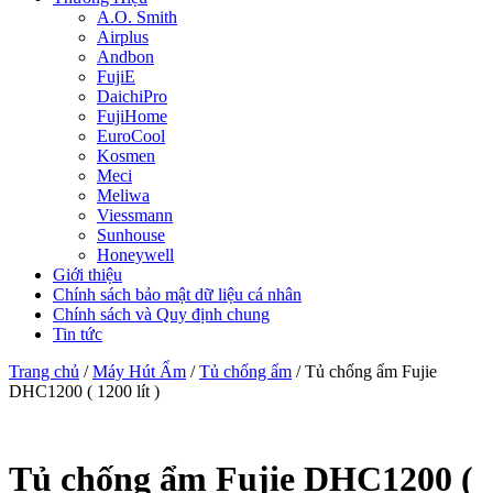
A.O. Smith
Airplus
Andbon
FujiE
DaichiPro
FujiHome
EuroCool
Kosmen
Meci
Meliwa
Viessmann
Sunhouse
Honeywell
Giới thiệu
Chính sách bảo mật dữ liệu cá nhân
Chính sách và Quy định chung
Tin tức
Trang chủ
/
Máy Hút Ẩm
/
Tủ chống ẩm
/ Tủ chống ẩm Fujie
DHC1200 ( 1200 lít )
Tủ chống ẩm Fujie DHC1200 (