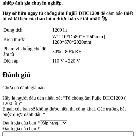
nhiếp ảnh gia chuyên nghiệp
.
Hãy sở hữu ngay tủ chống ẩm FujiE DHC1200
để đảm bảo
thiết
bị và tài liệu của bạn luôn được bảo vệ tốt nhất! 🚀
Dung tích
1200 lít
W1210*D580*H1945mm |
Kích thước
1280*670*2020mm
Phạm vi khống chế độ
30% - 80% RH
ẩm từ
Điện áp
110 V - 220 V
Đánh giá
Chưa có đánh giá nào.
Hãy là người đầu tiên nhận xét “Tủ chống ẩm Fujie DHC1200 (
1200 lít )”
Email của bạn sẽ không được hiển thị công khai.
Các trường bắt
buộc được đánh dấu
*
Đánh giá của bạn
*
Đánh giá của bạn
*