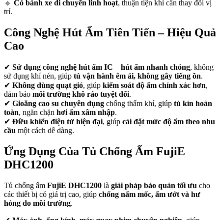
🔹
Có bánh xe di chuyển linh hoạt
, thuận tiện khi cần thay đổi vị
trí.
Công Nghệ Hút Ẩm Tiên Tiến – Hiệu Quả
Cao
✔
Sử dụng công nghệ hút ẩm IC
–
hút ẩm nhanh chóng
, không
sử dụng khí nén, giúp
tủ vận hành êm ái, không gây tiếng ồn
.
✔
Không dùng quạt gió
, giúp
kiểm soát độ ẩm chính xác hơn
,
đảm bảo
môi trường khô ráo tuyệt đối
.
✔
Gioăng cao su chuyên dụng
chống thấm khí, giúp
tủ kín hoàn
toàn
, ngăn chặn
hơi ẩm xâm nhập
.
✔
Điều khiển điện tử hiện đại
, giúp
cài đặt mức độ ẩm theo nhu
cầu
một cách dễ dàng.
Ứng Dụng Của Tủ Chống Ẩm FujiE
DHC1200
Tủ chống ẩm
FujiE DHC1200
là
giải pháp bảo quản tối ưu
cho
các thiết bị có giá trị cao, giúp
chống nấm mốc, ẩm ướt và hư
hỏng do môi trường
.