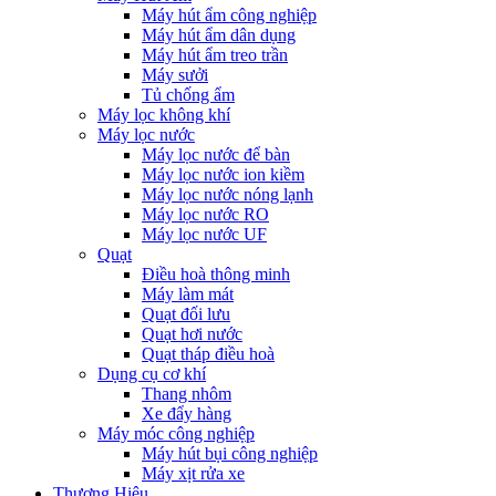
Máy hút ẩm công nghiệp
Máy hút ẩm dân dụng
Máy hút ẩm treo trần
Máy sưởi
Tủ chống ẩm
Máy lọc không khí
Máy lọc nước
Máy lọc nước để bàn
Máy lọc nước ion kiềm
Máy lọc nước nóng lạnh
Máy lọc nước RO
Máy lọc nước UF
Quạt
Điều hoà thông minh
Máy làm mát
Quạt đối lưu
Quạt hơi nước
Quạt tháp điều hoà
Dụng cụ cơ khí
Thang nhôm
Xe đẩy hàng
Máy móc công nghiệp
Máy hút bụi công nghiệp
Máy xịt rửa xe
Thương Hiệu