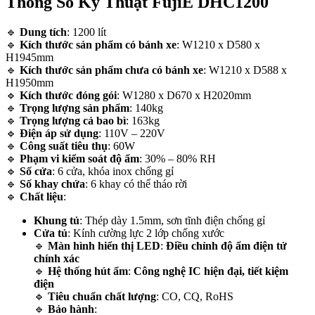
Thông Số Kỹ Thuật FujiE DHC1200
🔹
Dung tích
: 1200 lít
🔹
Kích thước sản phẩm có bánh xe
: W1210 x D580 x
H1945mm
🔹
Kích thước sản phẩm chưa có bánh xe
: W1210 x D588 x
H1950mm
🔹
Kích thước đóng gói
: W1280 x D670 x H2020mm
🔹
Trọng lượng sản phẩm
: 140kg
🔹
Trọng lượng cả bao bì
: 163kg
🔹
Điện áp sử dụng
: 110V – 220V
🔹
Công suất tiêu thụ
: 60W
🔹
Phạm vi kiểm soát độ ẩm
: 30% – 80% RH
🔹
Số cửa
: 6 cửa, khóa inox chống gỉ
🔹
Số khay chứa
: 6 khay có thể tháo rời
🔹
Chất liệu
:
Khung tủ
: Thép dày 1.5mm, sơn tĩnh điện chống gỉ
Cửa tủ
: Kính cường lực 2 lớp chống xước
🔹
Màn hình hiển thị LED
:
Điều chỉnh độ ẩm điện tử
chính xác
🔹
Hệ thống hút ẩm
:
Công nghệ IC hiện đại, tiết kiệm
điện
🔹
Tiêu chuẩn chất lượng
: CO, CQ, RoHS
🔹
Bảo hành
: