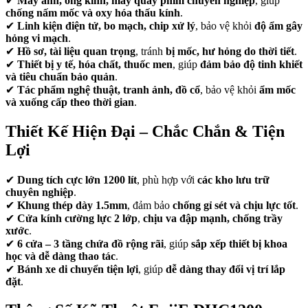
✔
Máy ảnh, ống kính, máy quay phim chuyên nghiệp
, giúp
chống nấm mốc và oxy hóa thấu kính
.
✔
Linh kiện điện tử, bo mạch, chip xử lý
, bảo vệ khỏi
độ ẩm gây
hỏng vi mạch
.
✔
Hồ sơ, tài liệu quan trọng
, tránh
bị mốc, hư hỏng do thời tiết
.
✔
Thiết bị y tế, hóa chất, thuốc men
, giúp
đảm bảo độ tinh khiết
và tiêu chuẩn bảo quản
.
✔
Tác phẩm nghệ thuật, tranh ảnh, đồ cổ
, bảo vệ khỏi
ẩm mốc
và xuống cấp theo thời gian
.
Thiết Kế Hiện Đại – Chắc Chắn & Tiện
Lợi
✔
Dung tích cực lớn 1200 lít
, phù hợp với
các kho lưu trữ
chuyên nghiệp
.
✔
Khung thép dày 1.5mm
, đảm bảo
chống gỉ sét và chịu lực tốt
.
✔
Cửa kính cường lực 2 lớp
,
chịu va đập mạnh, chống trầy
xước
.
✔
6 cửa – 3 tầng chứa đồ rộng rãi
, giúp
sắp xếp thiết bị khoa
học và dễ dàng thao tác
.
✔
Bánh xe di chuyển tiện lợi
, giúp
dễ dàng thay đổi vị trí lắp
đặt
.