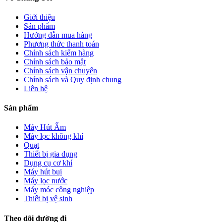
Giới thiệu
Sản phẩm
Hướng dẫn mua hàng
Phương thức thanh toán
Chính sách kiểm hàng
Chính sách bảo mật
Chính sách vận chuyển
Chính sách và Quy định chung
Liên hệ
Sản phẩm
Máy Hút Ẩm
Máy lọc không khí
Quạt
Thiết bị gia dụng
Dụng cụ cơ khí
Máy hút bụi
Máy lọc nước
Máy móc công nghiệp
Thiết bị vệ sinh
Theo dõi đường đi