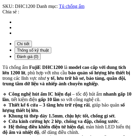
1200
SKU:
DHC1200
Danh mục:
Tủ chống ẩm
lít
Chia sẻ :
)
số
lượng
Chi tiết
Thông số kỹ thuật
Đánh giá (0)
Tủ chống ẩm
FujiE DHC1200
là
model cao cấp với dung tích
lớn 1200 lít
, phù hợp với nhu cầu
bảo quản số lượng lớn thiết bị
trong các lĩnh vực như
y tế, lưu trữ hồ sơ, bảo tàng, quân đội,
trung tâm dữ liệu và nhiếp ảnh chuyên nghiệp
.
🔹
Công nghệ hút ẩm IC hiện đại
– tốc độ hút ẩm
nhanh gấp 10
lần
, tiết kiệm điện
gấp 10 lần
so với công nghệ cũ.
🔹
Thiết kế 6 cửa – 3 tầng lưu trữ rộng rãi
, giúp bảo quản
số
lượng thiết bị lớn
.
🔹
Khung tủ thép dày 1.5mm
,
chịu lực tốt, chống gỉ sét
.
🔹
Cửa kính cường lực 2 lớp
,
chống va đập, chống xước
.
🔹
Hệ thống điều khiển điện tử hiện đại
, màn hình LED hiển thị
độ ẩm và nhiệt độ
, dễ dàng điều chỉnh.