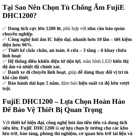
Tại Sao Nên Chọn Tủ Chống Ẩm FujiE
DHC1200?
✅
Dung tích cực lớn 1200 lít
, phù hợp với
nhu cầu bảo quản
chuyên nghiệp
.
✅
Công nghệ hút ẩm IC hiện đại
,
nhanh hơn 10 lần – tiết kiệm
điện hơn 90%
.
✅
Thiết kế chắc chắn, an toàn
,
6 cửa – 3 tầng – 6 khay chứa
linh hoạt
.
✅
Hệ thống điều khiển điện tử tiện lợi
, màn hình LED
hiển thị
độ ẩm và nhiệt độ chính xác
.
✅
Bánh xe di chuyển linh hoạt
, giúp
dễ dàng thay đổi vị trí tủ
khi cần thiết
.
✅
Bảo hành dài hạn 5 năm
, đảm bảo
hiệu suất và độ bền vượt
trội
.
FujiE DHC1200 – Lựa Chọn Hoàn Hảo
Để Bảo Vệ Thiết Bị Quan Trọng
Với
thiết kế hiện đại, công nghệ hút ẩm tiên tiến và dung tích
siêu lớn
,
FujiE DHC1200
là
sự lựa chọn lý tưởng cho các kho
lưu trữ, bảo tàng, phòng thí nghiệm, cơ quan lưu trữ tài liệu và