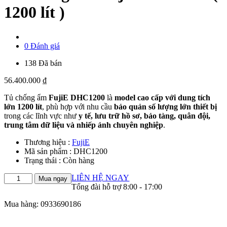
1200 lít )
0 Đánh giá
138 Đã bán
56.400.000
₫
Tủ chống ẩm
FujiE DHC1200
là
model cao cấp với dung tích
lớn 1200 lít
, phù hợp với nhu cầu
bảo quản số lượng lớn thiết bị
trong các lĩnh vực như
y tế, lưu trữ hồ sơ, bảo tàng, quân đội,
trung tâm dữ liệu và nhiếp ảnh chuyên nghiệp
.
Thương hiệu :
FujiE
Mã sản phẩm :
DHC1200
Trạng thái :
Còn hàng
Tủ
LIÊN HỆ NGAY
Mua ngay
chống
Tổng đài hỗ trợ 8:00 - 17:00
ẩm
Mua hàng: 0933690186
Fujie
DHC1200
(