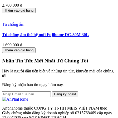
2.700.000
₫
Thêm vào giỏ hàng
Tủ chống ẩm
Tủ chống ẩm thế hệ mới Fujihome DC-30M 30L
1.699.000
₫
Thêm vào giỏ hàng
Nhận Tin Tức Mới Nhất Từ Chúng Tôi
Hãy là người đầu tiên biết về những tin tức, khuyến mãi của chúng
tôi.
Đăng ký nhận bản tin ngay hôm nay.
Đăng ký ngay!
Anphahome thuộc CÔNG TY TNHH MEIS VIỆT NAM theo
Giấy chứng nhận đăng ký doanh nghiệp số 0315768469 cấp ngày
12/09/2025 của Sở KH&ĐT TP.HCM.