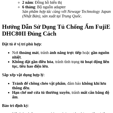
2 năm
: Đồng hồ hiển thị
6 tháng
: Bộ nguồn adapter
Sản phẩm hợp tác cùng với Newage Technology Japan
(Nhật Bản), sản xuất tại Trung Quốc.
Hướng Dẫn Sử Dụng Tủ Chống Ẩm FujiE
DHC80II Đúng Cách
Đặt tủ ở vị trí phù hợp
:
Nơi
thoáng mát
, tránh
ánh nắng trực tiếp
hoặc
gần nguồn
nhiệt
.
Không đặt gần điều hòa
, tránh tình trạng
tủ hoạt động liên
tục, tiêu hao điện lớn
.
Sắp xếp vật dụng hợp lý
:
Tránh để chồng chéo vật phẩm
, đảm bảo
không khí lưu
thông đều
.
Hạn chế mở cửa tủ thường xuyên
, tránh
mất cân bằng độ
ẩm
.
Bảo trì định kỳ
: