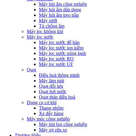
Máy hút ẩm công nghiệp
Máy hút ẩm dân dụng
Máy hút ẩm treo trần
Máy sưởi
Tủ chống ẩm
Máy lọc không khí
Máy lọc nước
Máy lọc nước để bàn
Máy lọc nước ion kiềm
Máy lọc nước nóng lạnh
Máy lọc nước RO
Máy lọc nước UF
Quạt
Điều hoà thông minh
Máy làm mát
Quạt đối lưu
Quạt hơi nước
Quạt tháp điều hoà
Dụng cụ cơ khí
Thang nhôm
Xe đẩy hàng
Máy móc công nghiệp
Máy hút bụi công nghiệp
Máy xịt rửa xe
Thương Hiệu