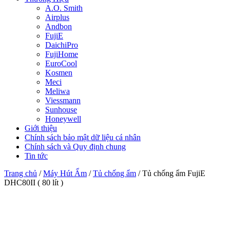
A.O. Smith
Airplus
Andbon
FujiE
DaichiPro
FujiHome
EuroCool
Kosmen
Meci
Meliwa
Viessmann
Sunhouse
Honeywell
Giới thiệu
Chính sách bảo mật dữ liệu cá nhân
Chính sách và Quy định chung
Tin tức
Trang chủ
/
Máy Hút Ẩm
/
Tủ chống ẩm
/ Tủ chống ẩm FujiE
DHC80II ( 80 lít )