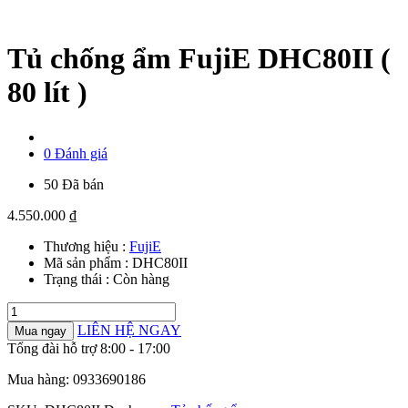
Tủ chống ẩm FujiE DHC80II (
80 lít )
0 Đánh giá
50 Đã bán
4.550.000
₫
Thương hiệu :
FujiE
Mã sản phẩm :
DHC80II
Trạng thái :
Còn hàng
Tủ
chống
LIÊN HỆ NGAY
Mua ngay
ẩm
Tổng đài hỗ trợ 8:00 - 17:00
FujiE
DHC80II
Mua hàng: 0933690186
(
80