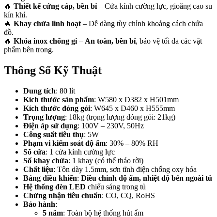
🔥
Thiết kế cứng cáp, bền bỉ
– Cửa kính cường lực, gioăng cao su
kín khí.
🔥
Khay chứa linh hoạt
– Dễ dàng tùy chỉnh khoảng cách chứa
đồ.
🔥
Khóa inox chống gỉ
–
An toàn, bền bỉ
, bảo vệ tối đa các vật
phẩm bên trong.
Thông Số Kỹ Thuật
Dung tích
: 80 lít
Kích thước sản phẩm
: W580 x D382 x H501mm
Kích thước đóng gói
: W645 x D460 x H555mm
Trọng lượng
: 18kg (trọng lượng đóng gói: 21kg)
Điện áp sử dụng
: 100V – 230V, 50Hz
Công suất tiêu thụ
: 5W
Phạm vi kiểm soát độ ẩm
: 30% – 80% RH
Số cửa
: 1 cửa kính cường lực
Số khay chứa
: 1 khay (có thể tháo rời)
Chất liệu
: Tôn dày 1.5mm, sơn tĩnh điện chống oxy hóa
Bảng điều khiển
:
Điều chỉnh độ ẩm, nhiệt độ bên ngoài tủ
Hệ thống đèn LED
chiếu sáng trong tủ
Chứng nhận tiêu chuẩn
: CO, CQ, RoHS
Bảo hành
:
5 năm
: Toàn bộ hệ thống hút ẩm