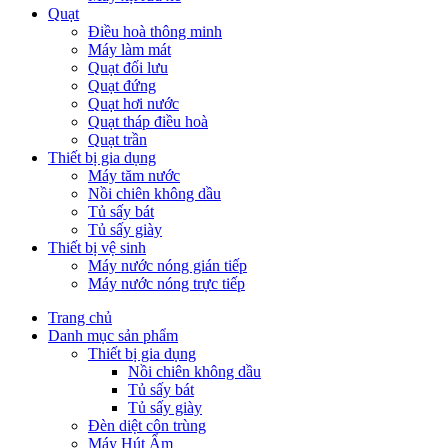
Quạt
Điều hoà thông minh
Máy làm mát
Quạt đối lưu
Quạt đứng
Quạt hơi nước
Quạt tháp điều hoà
Quạt trần
Thiết bị gia dụng
Máy tăm nước
Nồi chiên không dầu
Tủ sấy bát
Tủ sấy giày
Thiết bị vệ sinh
Máy nước nóng gián tiếp
Máy nước nóng trực tiếp
Trang chủ
Danh mục sản phẩm
Thiết bị gia dụng
Nồi chiên không dầu
Tủ sấy bát
Tủ sấy giày
Đèn diệt côn trùng
Máy Hút Ẩm