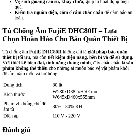
Vệ sinh gioăng cao su, khay chứa
, giúp tủ hoạt động hiệu
quả.
Kiểm tra nguồn điện, cắm ổ cắm chắc chắn
để đảm bảo an
toàn.
Tủ Chống Ẩm FujiE DHC80II – Lựa
Chọn Hoàn Hảo Cho Bảo Quản Thiết Bị
Tủ chống ẩm
FujiE DHC80II
không chỉ là
giải pháp bảo quản
thiết bị tối ưu
, mà còn
tiết kiệm điện năng, bền bỉ và dễ sử dụng
.
Với
thiết kế hiện đại, tính năng thông minh
, đây chắc chắn là
sản
phẩm không thể thiếu
cho những ai muốn bảo vệ vật phẩm khỏi
độ ẩm, nấm mốc và hư hỏng.
Dung tích
80 lít
W580xD382xH501mm |
Kích thước
W645xD460x555mm
Phạm vi khống chế độ
30% - 80% RH
ẩm từ
Điện áp
110 V - 220 V
Đánh giá