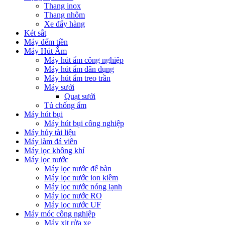
Thang inox
Thang nhôm
Xe đẩy hàng
Két sắt
Máy đếm tiền
Máy Hút Ẩm
Máy hút ẩm công nghiệp
Máy hút ẩm dân dụng
Máy hút ẩm treo trần
Máy sưởi
Quạt sưởi
Tủ chống ẩm
Máy hút bụi
Máy hút bụi công nghiệp
Máy hủy tài liệu
Máy làm đá viên
Máy lọc không khí
Máy lọc nước
Máy lọc nước để bàn
Máy lọc nước ion kiềm
Máy lọc nước nóng lạnh
Máy lọc nước RO
Máy lọc nước UF
Máy móc công nghiệp
Máy xịt rửa xe