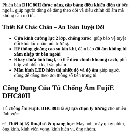
Phiên bản
DHC80II
được nâng cấp bảng điều khiển điện tử
bên
ngoài, giúp người dùng dễ dàng theo dõi và điều chỉnh độ ẩm mà
không cần mở tủ.
Thiết Kế Chắc Chắn – An Toàn Tuyệt Đối
Cửa kính cường lực 2 lớp
,
chống xước
, giúp bảo vệ tuyệt
đối khỏi tác nhân môi trường.
Hệ thống gioăng cao su kín khí
, đảm bảo
độ ẩm không bị
xâm nhập từ bên ngoài
.
Khay chứa linh hoạt
, có thể
điều chỉnh khoảng cách
, phù
hợp với nhiều loại vật phẩm.
Màn hình LED hiển thị nhiệt độ và độ ẩm
giúp người
dùng dễ dàng theo dõi thông số bên trong tủ.
Công Dụng Của Tủ Chống Ẩm FujiE
DHC80II
Tủ chống ẩm
FujiE DHC80II
là
sự lựa chọn lý tưởng
cho nhiều
lĩnh vực:
✅
Thiết bị kỹ thuật số & quang học
: Máy ảnh, máy quay phim,
ống kính, kính viễn vọng, kính hiển vi, ống nhòm.