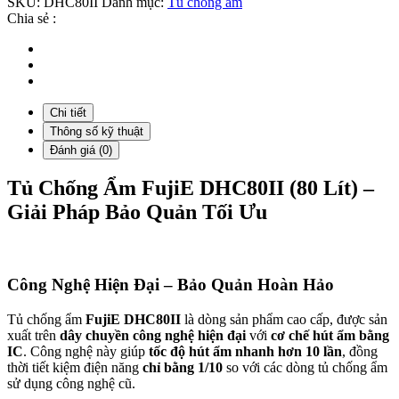
SKU:
DHC80II
Danh mục:
Tủ chống ẩm
lít
Chia sẻ :
)
số
lượng
Chi tiết
Thông số kỹ thuật
Đánh giá (0)
Tủ Chống Ẩm FujiE DHC80II (80 Lít) –
Giải Pháp Bảo Quản Tối Ưu
Công Nghệ Hiện Đại – Bảo Quản Hoàn Hảo
Tủ chống ẩm
FujiE DHC80II
là dòng sản phẩm cao cấp, được sản
xuất trên
dây chuyền công nghệ hiện đại
với
cơ chế hút ẩm bằng
IC
. Công nghệ này giúp
tốc độ hút ẩm nhanh hơn 10 lần
, đồng
thời tiết kiệm điện năng
chỉ bằng 1/10
so với các dòng tủ chống ẩm
sử dụng công nghệ cũ.