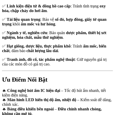
✅
Linh kiện điện tử & đồng hồ cao cấp
: Tránh tình trạng
oxy
hóa, chập cháy do hơi ẩm
.
✅
Tài liệu quan trọng
: Bảo vệ
sổ đỏ, hợp đồng, giấy tờ quan
trọng
khỏi
ẩm mốc và hư hỏng
.
✅
Ngành y tế, nghiên cứu
: Bảo quản
dược phẩm, thiết bị xét
nghiệm, hóa chất, mẫu thử nghiệm
.
✅
Hạt giống, dược liệu, thực phẩm khô
: Tránh
ẩm mốc, biến
chất
, đảm bảo
chất lượng lâu dài
.
✅
Tranh ảnh, đồ cổ, tác phẩm nghệ thuật
: Giữ nguyên giá trị
của các món đồ có giá trị cao.
Ưu Điểm Nổi Bật
🔥
Công nghệ hút ẩm IC hiện đại
– Tốc độ hút ẩm nhanh, tiết
kiệm điện năng.
🔥
Màn hình LED hiển thị độ ẩm, nhiệt độ
– Kiểm soát dễ dàng,
chính xác.
🔥
Bảng điều khiển bên ngoài
–
Điều chỉnh nhanh chóng,
không cần mở tủ
.