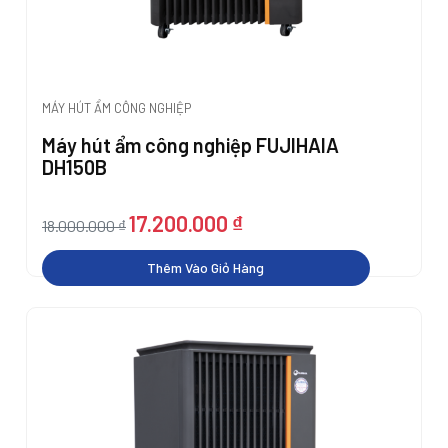
MÁY HÚT ẨM CÔNG NGHIỆP
Máy hút ẩm công nghiệp FUJIHAIA
DH150B
Giá
Giá
17.200.000
₫
18.000.000
₫
gốc
hiện
là:
tại
Thêm Vào Giỏ Hàng
18.000.000 ₫.
là:
17.200.000 ₫.