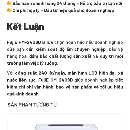
Bảo hành chính hãng 24 tháng – Hỗ trợ bảo trì tận nơi
Chi phí hợp lý – Đầu tư hiệu quả cho doanh nghiệp
Kết Luận
FujiE HM-2408D
là lựa chọn hoàn hảo nếu doanh nghiệp
của bạn cần
kiểm soát độ ẩm chuyên nghiệp
, bảo vệ
hàng hóa,
đảm bảo chất lượng sản xuất
và
duy trì môi
trường làm việc lý tưởng
.
Với
công suất 240 lít/ngày, màn hình LCD hiện đại, xả
nước liên tục
,
FujiE HM-2408D
giúp doanh nghiệp
tiết
kiệm chi phí vận hành, bảo vệ sản phẩm và tối ưu hiệu
quả kinh doanh
.
SẢN PHẨM TƯƠNG TỰ