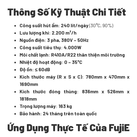
Thông Số Kỹ Thuật Chi Tiết
Công suất hút ẩm
:
240 lít/ngày
(30°C, 90%)
Lưu lượng khí
:
2.200 m³/h
Nguồn điện
:
3 pha, 380V – 50Hz
Công suất tiêu thụ
:
4.000W
Môi chất lạnh
:
R410A/R22 thân thiện môi trường
Nhiệt độ hoạt động
:
0 – 35°C
Độ ồn
:
≤ 60dB
Kích thước máy (R x S x C)
:
780mm x 470mm x
1690mm
Kích thước đóng thùng
:
836mm x 526mm x
1818mm
Trọng lượng máy
:
163 kg
Bảo hành
:
24 tháng trên toàn quốc
Ứng Dụng Thực Tế Của FujiE