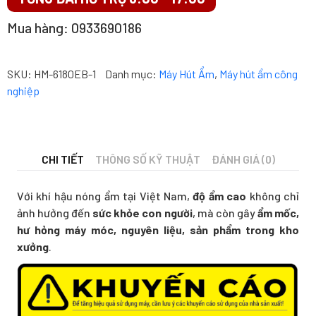
HM-
Mua hàng: 0933690186
2408D
số
lượng
SKU:
HM-6180EB-1
Danh mục:
Máy Hút Ẩm
,
Máy hút ẩm công
nghiệp
CHI TIẾT
THÔNG SỐ KỸ THUẬT
ĐÁNH GIÁ (0)
Với khí hậu nóng ẩm tại Việt Nam,
độ ẩm cao
không chỉ
ảnh hưởng đến
sức khỏe con người
, mà còn gây
ẩm mốc,
hư hỏng máy móc, nguyên liệu, sản phẩm trong kho
xưởng
.