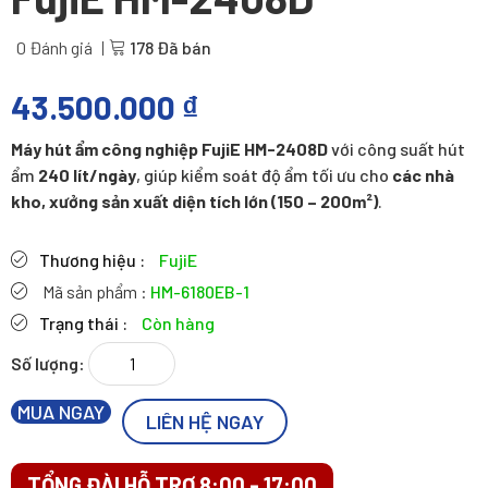
0 Đánh giá
178 Đã bán
43.500.000
₫
Máy hút ẩm công nghiệp FujiE HM-2408D
với công suất hút
ẩm
240 lít/ngày
, giúp kiểm soát độ ẩm tối ưu cho
các nhà
kho, xưởng sản xuất diện tích lớn (150 – 200m²)
.
Thương hiệu :
FujiE
Mã sản phẩm :
HM-6180EB-1
Trạng thái :
Còn hàng
Máy
hút
ẩm
MUA NGAY
LIÊN HỆ NGAY
công
nghiệp
TỔNG ĐÀI HỖ TRỢ 8:00 - 17:00
FujiE