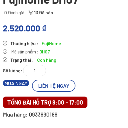
0 Đánh giá
13 Đã bán
2.520.000
₫
Thương hiệu :
FujiHome
Mã sản phẩm :
DH07
Trạng thái :
Còn hàng
Máy
hút
ẩm
MUA NGAY
LIÊN HỆ NGAY
dân
dụng
TỔNG ĐÀI HỖ TRỢ 8:00 - 17:00
Fujihome
DH07
Mua hàng: 0933690186
số
lượng