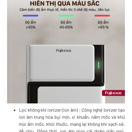
Lọc không khí ionizer (ion âm) : Công nghệ Ionizer tạo
ion âm trung hòa bụi mịn, vi khuẩn, nấm mốc và khử
mùi ẩm mốc, khói thuốc, mang lại không khí sạch sẽ,
dễ chịu. Đồng thời, ion âm giúp cải thiện giấc ngủ,