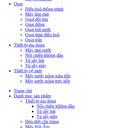
Quạt
Điều hoà thông minh
Máy làm mát
Quạt đối lưu
Quạt đứng
Quạt hơi nước
Quạt tháp điều hoà
Quạt trần
Thiết bị gia dụng
Máy tăm nước
Nồi chiên không dầu
Tủ sấy bát
Tủ sấy giày
Thiết bị vệ sinh
Máy nước nóng gián tiếp
Máy nước nóng trực tiếp
Trang chủ
Danh mục sản phẩm
Thiết bị gia dụng
Nồi chiên không dầu
Tủ sấy bát
Tủ sấy giày
Đèn diệt côn trùng
Máy Hút Ẩm