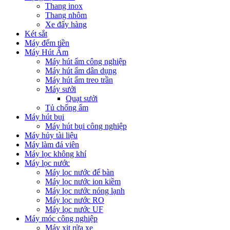
Thang inox
Thang nhôm
Xe đẩy hàng
Két sắt
Máy đếm tiền
Máy Hút Ẩm
Máy hút ẩm công nghiệp
Máy hút ẩm dân dụng
Máy hút ẩm treo trần
Máy sưởi
Quạt sưởi
Tủ chống ẩm
Máy hút bụi
Máy hút bụi công nghiệp
Máy hủy tài liệu
Máy làm đá viên
Máy lọc không khí
Máy lọc nước
Máy lọc nước để bàn
Máy lọc nước ion kiềm
Máy lọc nước nóng lạnh
Máy lọc nước RO
Máy lọc nước UF
Máy móc công nghiệp
Máy xịt rửa xe