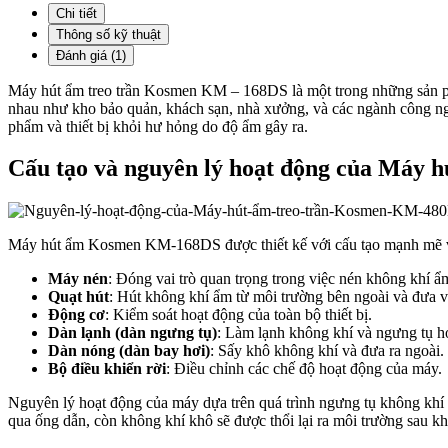
Chi tiết
Thông số kỹ thuật
Đánh giá (1)
Máy hút ẩm treo trần Kosmen KM – 168DS là một trong những sản ph
nhau như kho bảo quản, khách sạn, nhà xưởng, và các ngành công nghi
phẩm và thiết bị khỏi hư hỏng do độ ẩm gây ra.
Cấu tạo và nguyên lý hoạt động của Máy 
Máy hút ẩm Kosmen KM-168DS được thiết kế với cấu tạo mạnh mẽ v
Máy nén
: Đóng vai trò quan trọng trong việc nén không khí ẩ
Quạt hút
: Hút không khí ẩm từ môi trường bên ngoài và đưa v
Động cơ
: Kiểm soát hoạt động của toàn bộ thiết bị.
Dàn lạnh (dàn ngưng tụ)
: Làm lạnh không khí và ngưng tụ h
Dàn nóng (dàn bay hơi)
: Sấy khô không khí và đưa ra ngoài.
Bộ điều khiển rời
: Điều chỉnh các chế độ hoạt động của máy.
Nguyên lý hoạt động của máy dựa trên quá trình ngưng tụ không khí 
qua ống dẫn, còn không khí khô sẽ được thổi lại ra môi trường sau k