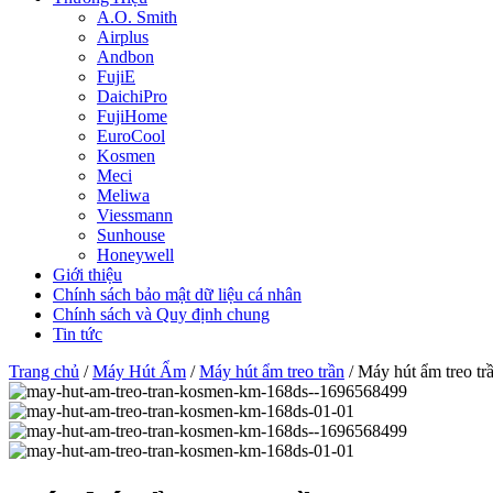
A.O. Smith
Airplus
Andbon
FujiE
DaichiPro
FujiHome
EuroCool
Kosmen
Meci
Meliwa
Viessmann
Sunhouse
Honeywell
Giới thiệu
Chính sách bảo mật dữ liệu cá nhân
Chính sách và Quy định chung
Tin tức
Trang chủ
/
Máy Hút Ẩm
/
Máy hút ẩm treo trần
/ Máy hút ẩm treo 