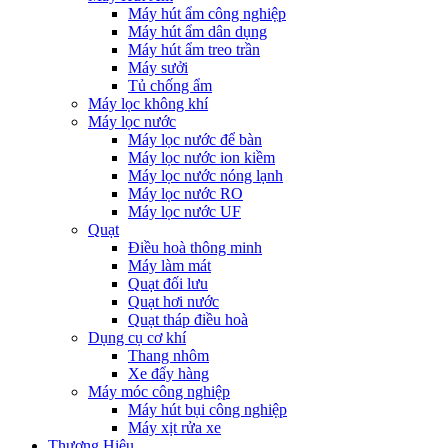
Máy hút ẩm công nghiệp
Máy hút ẩm dân dụng
Máy hút ẩm treo trần
Máy sưởi
Tủ chống ẩm
Máy lọc không khí
Máy lọc nước
Máy lọc nước để bàn
Máy lọc nước ion kiềm
Máy lọc nước nóng lạnh
Máy lọc nước RO
Máy lọc nước UF
Quạt
Điều hoà thông minh
Máy làm mát
Quạt đối lưu
Quạt hơi nước
Quạt tháp điều hoà
Dụng cụ cơ khí
Thang nhôm
Xe đẩy hàng
Máy móc công nghiệp
Máy hút bụi công nghiệp
Máy xịt rửa xe
Thương Hiệu