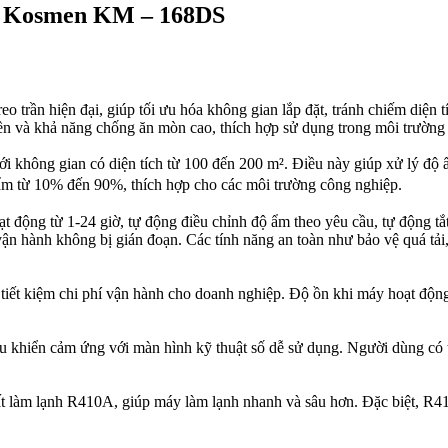
ần Kosmen KM – 168DS
trần hiện đại, giúp tối ưu hóa không gian lắp đặt, tránh chiếm diện t
ền và khả năng chống ăn mòn cao, thích hợp sử dụng trong môi trường
ới không gian có diện tích từ 100 đến 200 m². Điều này giúp xử lý độ
ẩm từ 10% đến 90%, thích hợp cho các môi trường công nghiệp.
ạt động từ 1-24 giờ, tự động điều chỉnh độ ẩm theo yêu cầu, tự động tắ
nh vận hành không bị gián đoạn. Các tính năng an toàn như bảo vệ quá t
 tiết kiệm chi phí vận hành cho doanh nghiệp. Độ ồn khi máy hoạt độ
iển cảm ứng với màn hình kỹ thuật số dễ sử dụng. Người dùng có thể 
làm lạnh R410A, giúp máy làm lạnh nhanh và sâu hơn. Đặc biệt, R410