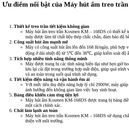
Ưu điểm nổi bật của Máy hút ẩm treo tr
Thiết kế treo trần tiết kiệm không gian
Máy hút ẩm treo trần Kosmen KM – 168DS có thiết kế treo 
máy được làm từ chất liệu thép chắc chắn, đảm bảo độ b
Công suất hút ẩm mạnh mẽ
Máy có công suất hút ẩm lên đến 168 lít/ngày, phù hợp v
động ở dải nhiệt độ từ 5℃ đến 38℃, giúp kiểm soát độ 
Tích hợp nhiều tính năng thông minh
Máy được trang bị các tính năng hiện đại như hẹn giờ ho
lưu lại cài đặt trong trường hợp mất điện, giúp quá trì
và an toàn trong suốt quá trình sử dụng.
Tiết kiệm điện năng và vận hành êm ái
Với mức tiêu thụ điện năng hợp lý chỉ 2900W, máy giúp
ảnh hưởng đến không gian làm việc hay sinh hoạt.
Bảng điều khiển cảm ứng tiện lợi
Máy hút ẩm Kosmen KM-168DS được trang bị bảng điều kh
một cách chính xác.
Chất làm lạnh an toàn
Máy hút ẩm treo trần Kosmen KM – 168DS sử dụng chất 
thiện với môi trường.