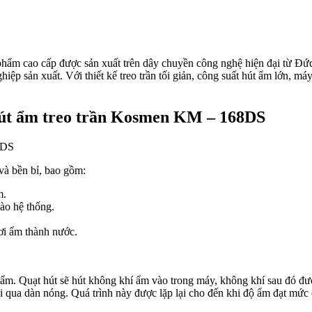
ẩm cao cấp được sản xuất trên dây chuyền công nghệ hiện đại từ Đức
ệp sản xuất. Với thiết kế treo trần tối giản, công suất hút ẩm lớn, m
hút ẩm treo trần Kosmen KM – 168DS
à bền bỉ, bao gồm:
m.
ào hệ thống.
ơi ẩm thành nước.
ẩm. Quạt hút sẽ hút không khí ẩm vào trong máy, không khí sau đó đượ
hi qua dàn nóng. Quá trình này được lặp lại cho đến khi độ ẩm đạt mức