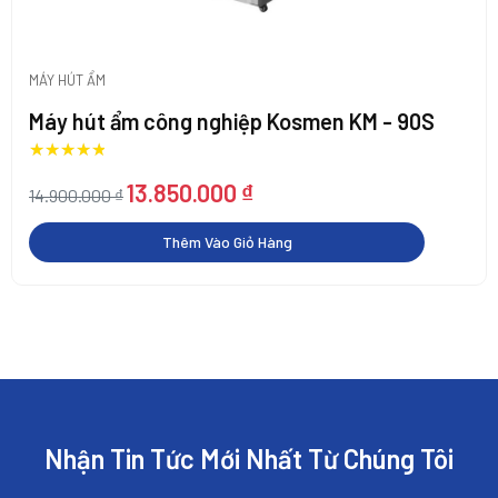
MÁY HÚT ẨM
Máy hút ẩm công nghiệp Kosmen KM - 90S
Được xếp hạng
5.00
5 sao
Giá
Giá
13.850.000
₫
14.900.000
₫
gốc
hiện
là:
tại
Thêm Vào Giỏ Hàng
14.900.000 ₫.
là:
13.850.000 ₫.
Nhận Tin Tức Mới Nhất Từ Chúng Tôi