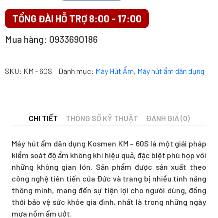
dụng
TỔNG ĐÀI HỖ TRỢ 8:00 - 17:00
Kosmen
KM
Mua hàng: 0933690186
-
60S
số
SKU:
KM - 60S
Danh mục:
Máy Hút Ẩm
,
Máy hút ẩm dân dụng
lượng
CHI TIẾT
THÔNG SỐ KỸ THUẬT
ĐÁNH GIÁ (0)
Máy hút ẩm dân dụng Kosmen KM – 60S là một giải pháp
kiểm soát độ ẩm không khí hiệu quả, đặc biệt phù hợp với
những không gian lớn. Sản phẩm được sản xuất theo
công nghệ tiên tiến của Đức và trang bị nhiều tính năng
thông minh, mang đến sự tiện lợi cho người dùng, đồng
thời bảo vệ sức khỏe gia đình, nhất là trong những ngày
mưa nồm ẩm ướt.