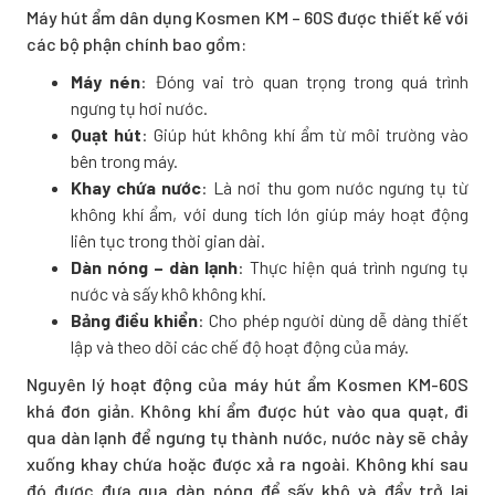
Máy hút ẩm dân dụng Kosmen KM – 60S được thiết kế với
các bộ phận chính bao gồm:
Máy nén
: Đóng vai trò quan trọng trong quá trình
ngưng tụ hơi nước.
Quạt hút
: Giúp hút không khí ẩm từ môi trường vào
bên trong máy.
Khay chứa nước
: Là nơi thu gom nước ngưng tụ từ
không khí ẩm, với dung tích lớn giúp máy hoạt động
liên tục trong thời gian dài.
Dàn nóng – dàn lạnh
: Thực hiện quá trình ngưng tụ
nước và sấy khô không khí.
Bảng điều khiển
: Cho phép người dùng dễ dàng thiết
lập và theo dõi các chế độ hoạt động của máy.
Nguyên lý hoạt động của máy hút ẩm Kosmen KM-60S
khá đơn giản. Không khí ẩm được hút vào qua quạt, đi
qua dàn lạnh để ngưng tụ thành nước, nước này sẽ chảy
xuống khay chứa hoặc được xả ra ngoài. Không khí sau
đó được đưa qua dàn nóng để sấy khô và đẩy trở lại