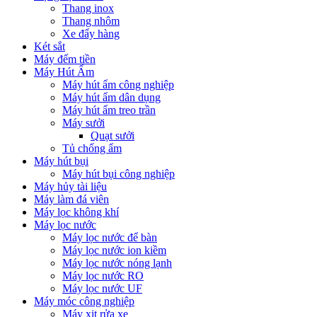
Thang inox
Thang nhôm
Xe đẩy hàng
Két sắt
Máy đếm tiền
Máy Hút Ẩm
Máy hút ẩm công nghiệp
Máy hút ẩm dân dụng
Máy hút ẩm treo trần
Máy sưởi
Quạt sưởi
Tủ chống ẩm
Máy hút bụi
Máy hút bụi công nghiệp
Máy hủy tài liệu
Máy làm đá viên
Máy lọc không khí
Máy lọc nước
Máy lọc nước để bàn
Máy lọc nước ion kiềm
Máy lọc nước nóng lạnh
Máy lọc nước RO
Máy lọc nước UF
Máy móc công nghiệp
Máy xịt rửa xe