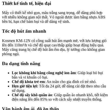
Thiết kế tinh tế, hiện đại
Máy có thiết kế nhỏ gọn, màu trắng sang trọng, dễ dàng phù hợp
với nhiều không gian nội thất. Vỏ ngoài được làm bằng nhựa ABS
bền bỉ, hạn chế bám bụi và dễ dàng vệ sinh.
Tốc độ hút ẩm nhanh
Kosmen KM-12N có công suất hút ẩm mạnh mẽ, với lưu lượng gió
lên đến 110m³/h và chế độ quạt cao/thấp giúp hoạt động hiệu quả.
Máy cũng trang bị chế độ hút ẩm êm dịu, lý tưởng cho không gian
phòng ngủ.
Đa dạng tính năng
Lọc không khí bằng công nghệ ion âm
: Giúp loại bỏ bụi
bẩn và vi khuẩn có hại.
Chế độ khóa trẻ em
: An toàn cho gia đình có trẻ nhỏ.
Hẹn giờ tiện lợi
: Tối đa 24 giờ, dễ dàng cài đặt theo nhu cầu
sử dụng.
Chế độ sấy khô quần áo
: Giúp quần áo nhanh khô, tiết kiệm
điện năng lên đến 85% so với cách sấy nhiệt truyền thống.
Vận hành êm ái, độ ồn thấp