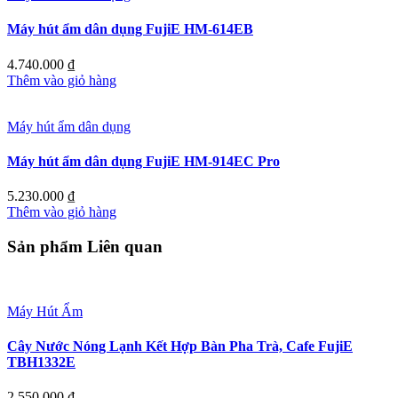
Máy hút ẩm dân dụng FujiE HM-614EB
4.740.000
₫
Thêm vào giỏ hàng
Máy hút ẩm dân dụng
Máy hút ẩm dân dụng FujiE HM-914EC Pro
5.230.000
₫
Thêm vào giỏ hàng
Sản phẩm Liên quan
Máy Hút Ẩm
Cây Nước Nóng Lạnh Kết Hợp Bàn Pha Trà, Cafe FujiE
TBH1332E
2.550.000
₫