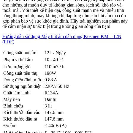
cho những ai muốn duy trì không gian sống sạch sẽ, khô ráo và
thoải mái. Với thiết kế hiện đại, công suất mạnh mẽ và nhiều tính
năng thông minh, máy không chỉ đáp ứng nhu cầu hút ẩm mà còn
góp phần bảo vệ sức khỏe gia đình. Hãy trải nghiệm sản phẩm này
để cảm nhận sự khác biệt trong không gian sống của bạn!
Hướng dẫn sử dụng Máy hút ẩm dân dụng Kosmen KM – 12N
(PDF)
Công suất hút ẩm
12L / Ngày
Phạm vi hút ẩm
10 - 40 ㎡
Lưu lượng gió
110 m3 / h
Công suất tiêu thụ
190W
Dòng điện định mức
0.88 A
Sử dụng nguồn điện
220V/ 50 Hz
Chất làm lạnh
R134A
Máy nén
Danfu
Bình chứa
3 lít
Kích thước đầu vào
147,6 mm
Kích thước đầu ra
147,6 mm
Độ ồn
≤ 40dB (A)
Môi trường làm việc
5 - 38 ℃ 10% - 90% RH