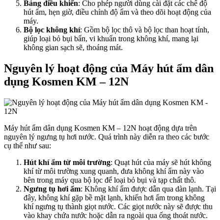
Bảng điều khiển
: Cho phép người dùng cài đặt các chế độ
hút ẩm, hẹn giờ, điều chỉnh độ ẩm và theo dõi hoạt động của
máy.
Bộ lọc không khí
: Gồm bộ lọc thô và bộ lọc than hoạt tính,
giúp loại bỏ bụi bẩn, vi khuẩn trong không khí, mang lại
không gian sạch sẽ, thoáng mát.
Nguyên lý hoạt động của Máy hút ẩm dân
dụng Kosmen KM – 12N
Máy hút ẩm dân dụng Kosmen KM – 12N hoạt động dựa trên
nguyên lý ngưng tụ hơi nước. Quá trình này diễn ra theo các bước
cụ thể như sau:
Hút khí ẩm từ môi trường
: Quạt hút của máy sẽ hút không
khí từ môi trường xung quanh, đưa không khí ẩm này vào
bên trong máy qua bộ lọc để loại bỏ bụi và tạp chất thô.
Ngưng tụ hơi ẩm
: Không khí ẩm được dẫn qua dàn lạnh. Tại
đây, không khí gặp bề mặt lạnh, khiến hơi ẩm trong không
khí ngưng tụ thành giọt nước. Các giọt nước này sẽ được thu
vào khay chứa nước hoặc dẫn ra ngoài qua ống thoát nước.