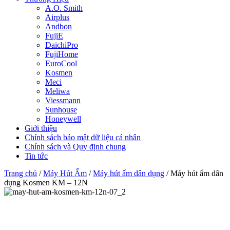
A.O. Smith
Airplus
Andbon
FujiE
DaichiPro
FujiHome
EuroCool
Kosmen
Meci
Meliwa
Viessmann
Sunhouse
Honeywell
Giới thiệu
Chính sách bảo mật dữ liệu cá nhân
Chính sách và Quy định chung
Tin tức
Trang chủ
/
Máy Hút Ẩm
/
Máy hút ẩm dân dụng
/ Máy hút ẩm dân
dụng Kosmen KM – 12N