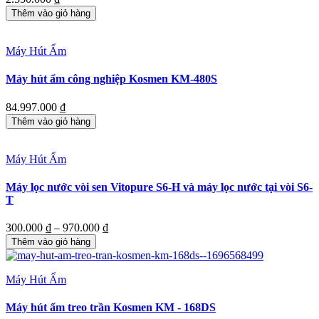
Thêm vào giỏ hàng
Máy Hút Ẩm
Máy hút ẩm công nghiệp Kosmen KM-480S
84.997.000
₫
Thêm vào giỏ hàng
Máy Hút Ẩm
Máy lọc nước vòi sen Vitopure S6-H và máy lọc nước tại vòi S6-
T
Khoảng
300.000
₫
–
970.000
₫
giá:
Thêm vào giỏ hàng
từ
300.000 ₫
đến
Máy Hút Ẩm
970.000 ₫
Máy hút ẩm treo trần Kosmen KM - 168DS