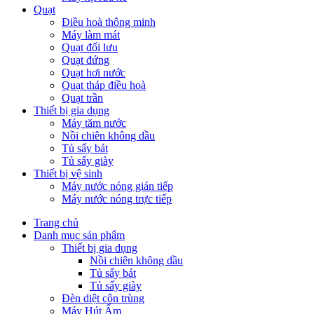
Quạt
Điều hoà thông minh
Máy làm mát
Quạt đối lưu
Quạt đứng
Quạt hơi nước
Quạt tháp điều hoà
Quạt trần
Thiết bị gia dụng
Máy tăm nước
Nồi chiên không dầu
Tủ sấy bát
Tủ sấy giày
Thiết bị vệ sinh
Máy nước nóng gián tiếp
Máy nước nóng trực tiếp
Trang chủ
Danh mục sản phẩm
Thiết bị gia dụng
Nồi chiên không dầu
Tủ sấy bát
Tủ sấy giày
Đèn diệt côn trùng
Máy Hút Ẩm