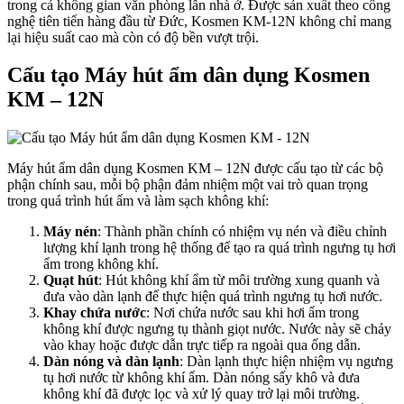
trong cả không gian văn phòng lẫn nhà ở. Được sản xuất theo công
nghệ tiên tiến hàng đầu từ Đức, Kosmen KM-12N không chỉ mang
lại hiệu suất cao mà còn có độ bền vượt trội.
Cấu tạo Máy hút ẩm dân dụng Kosmen
KM – 12N
Máy hút ẩm dân dụng Kosmen KM – 12N được cấu tạo từ các bộ
phận chính sau, mỗi bộ phận đảm nhiệm một vai trò quan trọng
trong quá trình hút ẩm và làm sạch không khí:
Máy nén
: Thành phần chính có nhiệm vụ nén và điều chỉnh
lượng khí lạnh trong hệ thống để tạo ra quá trình ngưng tụ hơi
ẩm trong không khí.
Quạt hút
: Hút không khí ẩm từ môi trường xung quanh và
đưa vào dàn lạnh để thực hiện quá trình ngưng tụ hơi nước.
Khay chứa nước
: Nơi chứa nước sau khi hơi ẩm trong
không khí được ngưng tụ thành giọt nước. Nước này sẽ chảy
vào khay hoặc được dẫn trực tiếp ra ngoài qua ống dẫn.
Dàn nóng và dàn lạnh
: Dàn lạnh thực hiện nhiệm vụ ngưng
tụ hơi nước từ không khí ẩm. Dàn nóng sấy khô và đưa
không khí đã được lọc và xử lý quay trở lại môi trường.