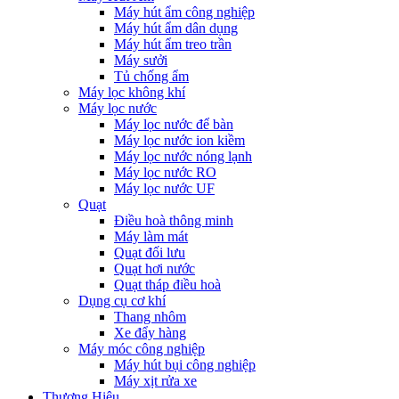
Máy hút ẩm công nghiệp
Máy hút ẩm dân dụng
Máy hút ẩm treo trần
Máy sưởi
Tủ chống ẩm
Máy lọc không khí
Máy lọc nước
Máy lọc nước để bàn
Máy lọc nước ion kiềm
Máy lọc nước nóng lạnh
Máy lọc nước RO
Máy lọc nước UF
Quạt
Điều hoà thông minh
Máy làm mát
Quạt đối lưu
Quạt hơi nước
Quạt tháp điều hoà
Dụng cụ cơ khí
Thang nhôm
Xe đẩy hàng
Máy móc công nghiệp
Máy hút bụi công nghiệp
Máy xịt rửa xe
Thương Hiệu