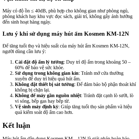
Máy có độ ồn ≤ 40dB, phù hợp cho không gian như phòng ngủ,
phòng khách hay khu vực đọc sách, giải trí, không gây ảnh hưởng
đến sinh hoạt hàng ngày.
Lưu ý khi sử dụng máy hút ẩm Kosmen KM-12N
Để tăng tuổi thọ và hiệu suất của máy hút ẩm Kosmen KM-12N,
người dùng cần lưu ý:
Cài đặt độ ẩm lý tưởng
: Duy trì độ ẩm trong khoảng 50 –
60% để bảo vệ sức khỏe.
Sử dụng trong không gian kín
: Tránh mở cửa thường
xuyên để duy trì hiệu quả hút ẩm.
Không đặt thiết bị sát tường
: Để đảm bảo bộ phận thoát khí
không bị chặn lại.
Không để máy gần nguồn nhiệt
: Tránh đặt cạnh lò sưởi, lò
vi sóng, bếp gas hay bếp từ.
Vệ sinh máy định kỳ
: Giúp tăng tuổi thọ sản phẩm và hiệu
quả kiểm soát độ ẩm cao hơn.
Kết luận
Máy hút ẩm dân dụng Kosmen KM – 12N là giải pháp hoàn hảo