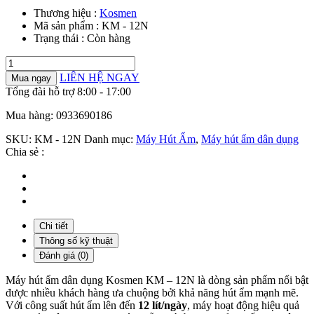
Thương hiệu :
Kosmen
Mã sản phẩm :
KM - 12N
Trạng thái :
Còn hàng
Máy
hút
LIÊN HỆ NGAY
Mua ngay
ẩm
Tổng đài hỗ trợ 8:00 - 17:00
dân
dụng
Mua hàng: 0933690186
Kosmen
KM
SKU:
KM - 12N
Danh mục:
Máy Hút Ẩm
,
Máy hút ẩm dân dụng
-
Chia sẻ :
12N
số
lượng
Chi tiết
Thông số kỹ thuật
Đánh giá (0)
Máy hút ẩm dân dụng Kosmen KM – 12N là dòng sản phẩm nổi bật
được nhiều khách hàng ưa chuộng bởi khả năng hút ẩm mạnh mẽ.
Với công suất hút ẩm lên đến
12 lít/ngày
, máy hoạt động hiệu quả